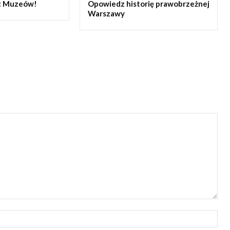
oc Muzeów!
Opowiedz historię prawobrzeżnej
Warszawy
Naz