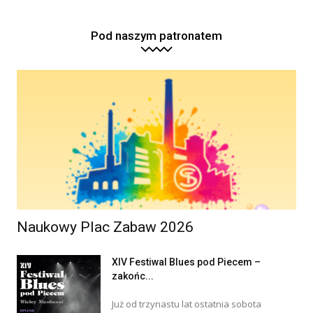
Pod naszym patronatem
Naukowy Plac Zabaw 2026
XIV Festiwal Blues pod Piecem –
zakońc...
Już od trzynastu lat ostatnia sobota