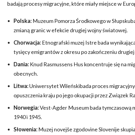
badają procesy migracyjne, które miały miejsce w Europ
Polska:
Muzeum Pomorza Środkowego w Słupskubad
zmianą granic w efekcie drugiej wojny światowej.
Chorwacja:
Etnografski muzej Istre bada wynikającą 
tysięcy emigrantów z okresu po zakończeniu drugiej
Dania:
Knud Rasmussens Hus koncentruje się na mig
obecnych.
Litwa:
Uniwersytet Wileńskibada proces migracyjny 
opuszczenia kraju po jego okupacji przez Związek Ra
Norwegia:
Vest-Agder Museum bada tymczasową mig
1940 i 1945.
Słowenia:
Muzej novejše zgodovine Slovenije skupia 