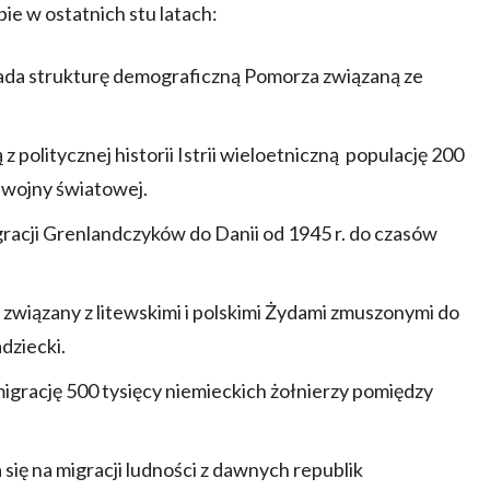
ie w ostatnich stu latach:
a strukturę demograficzną Pomorza związaną ze
z politycznej historii Istrii wieloetniczną populację 200
 wojny światowej.
racji Grenlandczyków do Danii od 1945 r. do czasów
związany z litewskimi i polskimi Żydami zmuszonymi do
dziecki.
rację 500 tysięcy niemieckich żołnierzy pomiędzy
się na migracji ludności z dawnych republik