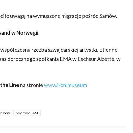
óciło uwagę na wymuszone migracje pośród Samów.
sand w Norwegii
.
i współczesna rzeźba szwajcarskiej artystki, Etienne
zas dorocznego spotkania EMA w Eschsur Alzette, w
the Line
na stronie
www.i-on.museum
lników
nagroda EMA