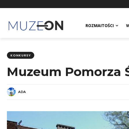
ROZMAITOŚCI
W
KONKURSY
Muzeum Pomorza Ś
ADA