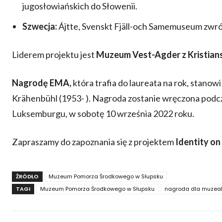
jugosłowiańskich do Słowenii.
Szwecja:
Ájtte, Svenskt Fjäll-och Samemuseum zwr
Liderem projektu jest
Muzeum Vest-Agder z Kristian
Nagrodę EMA,
która trafia do laureata na rok, stanow
Krähenbühl (1953- ). Nagroda zostanie wręczona podc
Luksemburgu, w sobotę 10 września 2022 roku.
Zapraszamy do zapoznania się z projektem
Identity on 
ŹRÓDŁO
Muzeum Pomorza Środkowego w Słupsku
TAGI
Muzeum Pomorza Środkowego w Słupsku
nagroda dla muzea