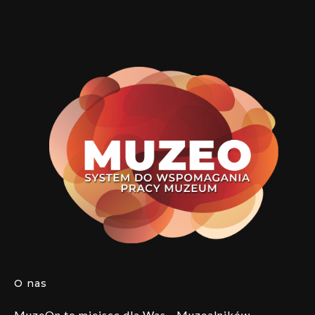
O nas
MuzeOn to miejsce dla Was - Muzealników,