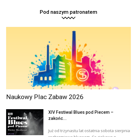
Pod naszym patronatem
Naukowy Plac Zabaw 2026
XIV Festiwal Blues pod Piecem –
zakońc...
Już od trzynastu lat ostatnia sobota sierpnia
rozbrzmiewa bluesem. Co ciekawe p...