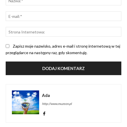
E-
mai
St
Int
Zapisz moje nazwisko, adres e-mail i stronę internetową w tej
przeglądarce na następny raz, gdy skomentuję.
Ada
http://www.muzeon.pl