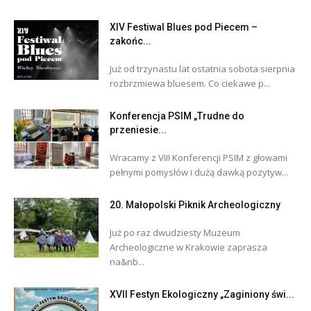
XIV Festiwal Blues pod Piecem –
zakońc...
Już od trzynastu lat ostatnia sobota sierpnia
rozbrzmiewa bluesem. Co ciekawe p...
Konferencja PSIM „Trudne do
przeniesie...
Wracamy z VIII Konferencji PSIM z głowami
pełnymi pomysłów i dużą dawką pozytyw...
20. Małopolski Piknik Archeologiczny
Już po raz dwudziesty Muzeum
Archeologiczne w Krakowie zaprasza
na&nb...
XVII Festyn Ekologiczny „Zaginiony świ...