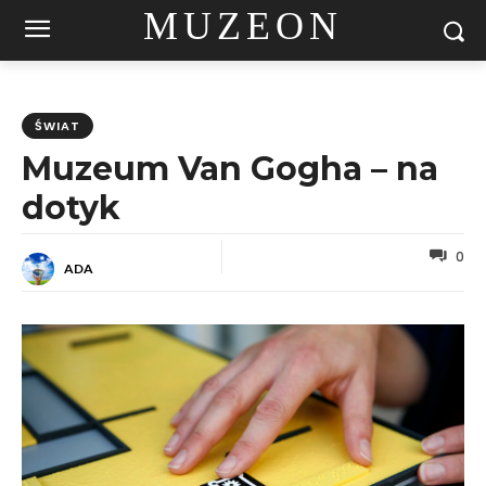
MUZEON
ŚWIAT
Muzeum Van Gogha – na
dotyk
0
ADA