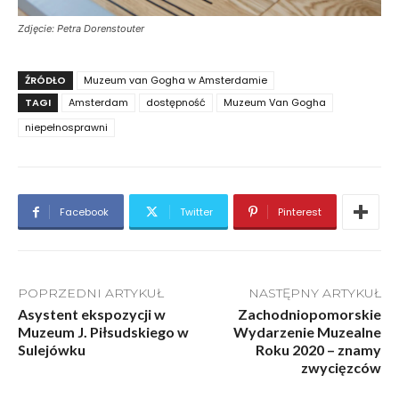
Zdjęcie: Petra Dorenstouter
ŹRÓDŁO
Muzeum van Gogha w Amsterdamie
TAGI
Amsterdam
dostępność
Muzeum Van Gogha
niepełnosprawni
Facebook
Twitter
Pinterest
POPRZEDNI ARTYKUŁ
NASTĘPNY ARTYKUŁ
Asystent ekspozycji w
Zachodniopomorskie
Muzeum J. Piłsudskiego w
Wydarzenie Muzealne
Sulejówku
Roku 2020 – znamy
zwycięzców