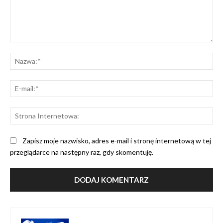
Komentarz:
Na
E-
mai
St
Int
Zapisz moje nazwisko, adres e-mail i stronę internetową w tej
przeglądarce na następny raz, gdy skomentuję.