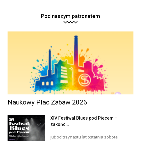
Pod naszym patronatem
Naukowy Plac Zabaw 2026
XIV Festiwal Blues pod Piecem –
zakońc...
Już od trzynastu lat ostatnia sobota