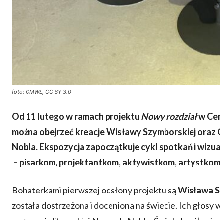
foto: CMWŁ, CC BY 3.0
Od 11 lutego w ramach projektu
Nowy rozdział
w Cen
można obejrzeć kreacje Wisławy Szymborskiej oraz 
Nobla. Ekspozycja zapoczątkuje cykl spotkań i wiz
– pisarkom, projektantkom, aktywistkom, artystkom
Bohaterkami pierwszej odsłony projektu są
Wisława 
została dostrzeżona i doceniona na świecie. Ich głosy