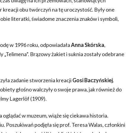
ówczas uwagę na ich przemowach, stanowiących
kreacji obu twórczyń na tę uroczystość. Były one
 obie literatki, świadome znaczenia znaków i symboli,
rodę w 1996 roku, odpowiadała
Anna Skórska
,
Telimena”. Brązowy żakiet i suknia zostały odebrane
zyła zadanie stworzenia kreacji
Gosi Baczyńskiej
.
kobiety głośno walczyły o swoje prawa, jak również do
elmy Lagerlöf (1909).
 oglądać w muzeum, wiąże się ciekawa historia.
iu. Poszukiwań podjęła się prof. Teresa Walas, członkini