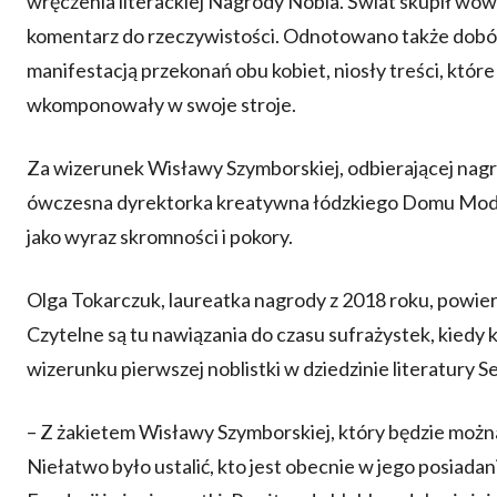
wręczenia literackiej Nagrody Nobla. Świat skupił w
komentarz do rzeczywistości. Odnotowano także dobór 
manifestacją przekonań obu kobiet, niosły treści, które
wkomponowały w swoje stroje.
Za wizerunek Wisławy Szymborskiej, odbierającej nag
ówczesna dyrektorka kreatywna łódzkiego Domu Mody „
jako wyraz skromności i pokory.
Olga Tokarczuk, laureatka nagrody z 2018 roku, powier
Czytelne są tu nawiązania do czasu sufrażystek, kiedy 
wizerunku pierwszej noblistki w dziedzinie literatury S
– Z żakietem Wisławy Szymborskiej, który będzie można
Niełatwo było ustalić, kto jest obecnie w jego posiadan