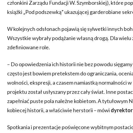
członkini Zarządu Fundacji W. Szymborskiej), które po
książki „Pod podszewką” ukazującej garderobiane sekret
W kolejnych odsłonach pojawią się sylwetki innych boha
Wszystkie wybrały podążanie własną drogą. Dla wielu 
zdefiniowane role.
– Do opowiedzenia ich historii nie bez powodu sięgamy
często jest bowiem pretekstem do ograniczania, ocenian
wolności, ekspresji, a czasem namiastką normalności 
projektu został usłyszany przez cały świat. Inne postac
zapełniać puste pola należne kobietom. A tytułowym N
kobiecej historii, a właściwie herstorii – mówi
dyrektor
Spotkania i prezentacje poświęcone wybitnym postaci