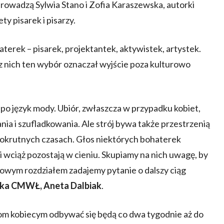
prowadzą Sylwia Stano i Zofia Karaszewska, autorki
y pisarek i pisarzy.
terek – pisarek, projektantek, aktywistek, artystek.
z nich ten wybór oznaczał wyjście poza kulturowo
 po język mody. Ubiór, zwłaszcza w przypadku kobiet,
ia i szufladkowania. Ale strój bywa także przestrzenią
w okrutnych czasach. Głos niektórych bohaterek
i wciąż pozostają w cieniu. Skupiamy na nich uwagę, by
owym rozdziałem zadajemy pytanie o dalszy ciąg
ka CMWŁ, Aneta Dalbiak
.
om kobiecym odbywać się będą co dwa tygodnie aż do