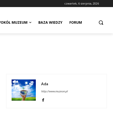
czwartek, 6 sierpnia, 2026
OKÓŁ MUZEUM
BAZA WIEDZY
FORUM
Ada
http://www.muzeon.pl