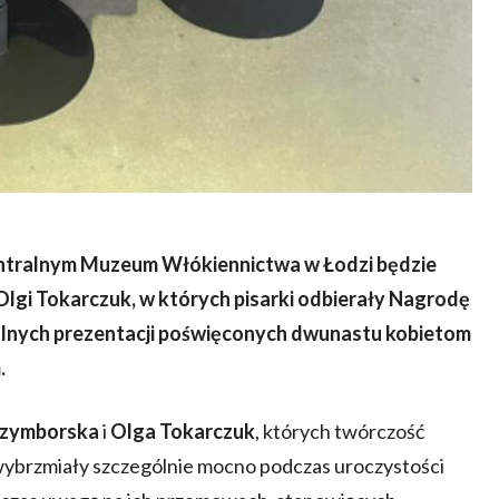
tralnym Muzeum Włókiennictwa w Łodzi będzie
Olgi Tokarczuk, w których
pisarki
odbierały Nagrodę
ualnych prezentacji poświęconych dwunastu kobietom
.
Szymborska
i
Olga Tokarczuk
, których twórczość
 wybrzmiały szczególnie mocno podczas uroczystości