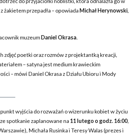
 dotrzeć do przyjaciółki noblistki, która odnalazła go w
et z żakietem przepadła – opowiada
Michał Herynowski
,
 pracownik muzeum
Daniel Okrasa
.
 zdjęć poetki oraz rozmów z projektantką kreacji,
teriałem – satyna jest medium krawieckim
iwości – mówi Daniel Okrasa z Działu Ubioru i Mody
punkt wyjścia do rozważań o wizerunku kobiet w życiu
sze spotkanie zaplanowane na
11 lutego o godz. 16:00
,
rszawie), Michała Rusinka i Teresy Walas (prezes i