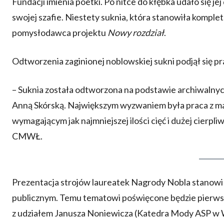
Fundacji imienia poetki. Po nitce do kłębka udało się jej
swojej szafie. Niestety suknia, która stanowiła kompl
pomysłodawca projektu
Nowy rozdział
.
Odtworzenia zaginionej noblowskiej sukni podjął się
– Suknia została odtworzona na podstawie archiwalnych
Anną Skórską. Największym wyzwaniem była praca z ma
wymagającym jak najmniejszej ilości cięć i dużej cierpl
CMWŁ.
Prezentacja strojów laureatek Nagrody Nobla stanowi 
publicznym. Temu tematowi poświęcone będzie pierw
z udziałem Janusza Noniewicza (Katedra Mody ASP w Wa