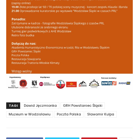
TAGI
Dawid Jęczmionka
GRH Powstaniec Śląski
Muzeum w Wodzisławiu
Poczta Polska
Sławomir Kulpa