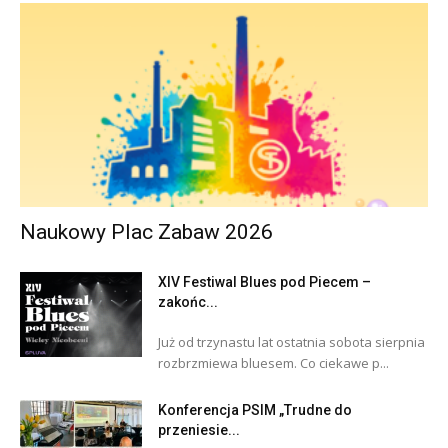
Naukowy Plac Zabaw 2026
XIV Festiwal Blues pod Piecem –
zakońc...
Już od trzynastu lat ostatnia sobota sierpnia
rozbrzmiewa bluesem. Co ciekawe p...
Konferencja PSIM „Trudne do
przeniesie...