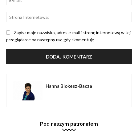
mai
St
Int
Zapisz moje nazwisko, adres e-mail i stronę internetową w tej
przeglądarce na następny raz, gdy skomentuję.
Hanna Blokesz-Bacza
Pod naszym patronatem