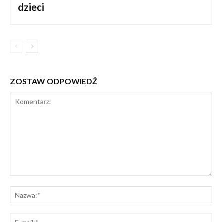
dzieci
ZOSTAW ODPOWIEDŹ
Komentarz:
Na
E-