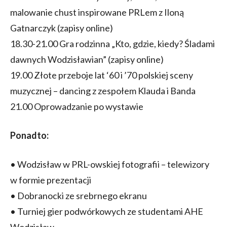
malowanie chust inspirowane PRLem z Iloną
Gatnarczyk (zapisy online)
18.30-21.00 Gra rodzinna „Kto, gdzie, kiedy? Śladami
dawnych Wodzisławian” (zapisy online)
19.00 Złote przeboje lat ‘60 i ’70 polskiej sceny
muzycznej – dancing z zespołem Klauda i Banda
21.00 Oprowadzanie po wystawie
Ponadto:
• Wodzisław w PRL-owskiej fotografii – telewizory
w formie prezentacji
• Dobranocki ze srebrnego ekranu
• Turniej gier podwórkowych ze studentami AHE