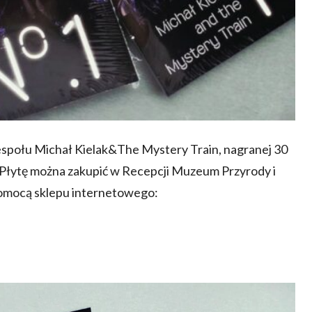
espołu Michał Kielak&The Mystery Train, nagranej 30
 Płytę można zakupić w Recepcji Muzeum Przyrody i
 pomocą sklepu internetowego: