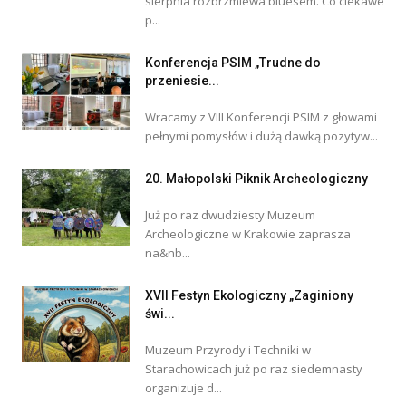
sierpnia rozbrzmiewa bluesem. Co ciekawe
p...
Konferencja PSIM „Trudne do
przeniesie...
Wracamy z VIII Konferencji PSIM z głowami
pełnymi pomysłów i dużą dawką pozytyw...
20. Małopolski Piknik Archeologiczny
Już po raz dwudziesty Muzeum
Archeologiczne w Krakowie zaprasza
na&nb...
XVII Festyn Ekologiczny „Zaginiony
świ...
Muzeum Przyrody i Techniki w
Starachowicach już po raz siedemnasty
organizuje d...