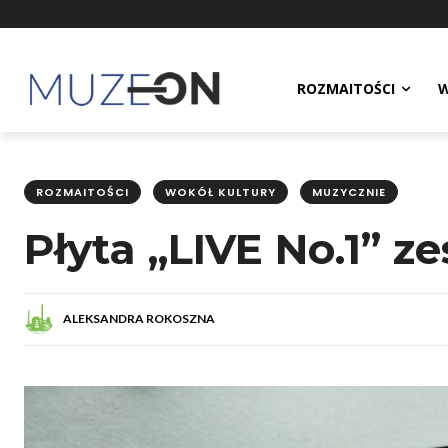
ROZMAITOŚCI
W
ROZMAITOŚCI
WOKÓŁ KULTURY
MUZYCZNIE
Płyta „LIVE No.1” z
ALEKSANDRA ROKOSZNA