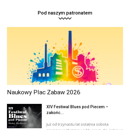
Pod naszym patronatem
Naukowy Plac Zabaw 2026
XIV Festiwal Blues pod Piecem –
zakońc...
Już od trzynastu lat ostatnia sobota