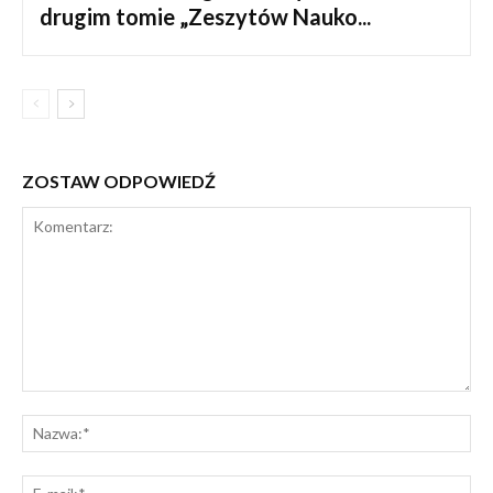
drugim tomie „Zeszytów Nauko...
ZOSTAW ODPOWIEDŹ
Komentarz:
Na
E-