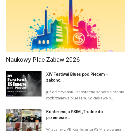
Naukowy Plac Zabaw 2026
XIV Festiwal Blues pod Piecem –
zakońc...
Już od trzynastu lat ostatnia sobota sierpnia
rozbrzmiewa bluesem. Co ciekawe p...
Konferencja PSIM „Trudne do
przeniesie...
Wracamy z VIII Konferencji PSIM z głowami