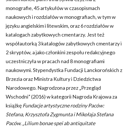
monografie, 45 artykułów w czasopismach
naukowych i rozdziałów w monografiach, w tym w
języku angielskim i litewskim, oraz 6 rozdziałów w
katalogach zabytkowych cmentarzy. Jest też
współautorką 3 katalogów zabytkowych cmentarzy i
2 skryptów, a jako członkini zespołu redakcyjnego
uczestniczyła w pracach nad 8 monografiami
naukowymi. Stypendystka Fundacji Lanckorońskich z
Brzezia oraz Ministra Kultury i Dziedzictwa
Narodowego. Nagrodzona przez „Przegląd
Wschodni” (2016) w kategorii Nagroda Krajowa za
książkę
Fundacje artystyczne rodziny Paców:
Stefana, Krzysztofa Zygmunta i Mikołaja Stefana
Paców. „Lilium bonae spei ab antiquitate