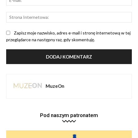
mai
St
Int
Zapisz moje nazwisko, adres e-mail i stronę internetową w tej
przeglądarce na następny raz, gdy skomentuję.
MuzeOn
Pod naszym patronatem