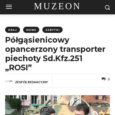
MUZEON
KRAJ
NOWE
ZABYTKI
Półgąsienicowy
opancerzony transporter
piechoty Sd.Kfz.251
„ROSI”
0
ZESPÓŁ REDAKCYJNY