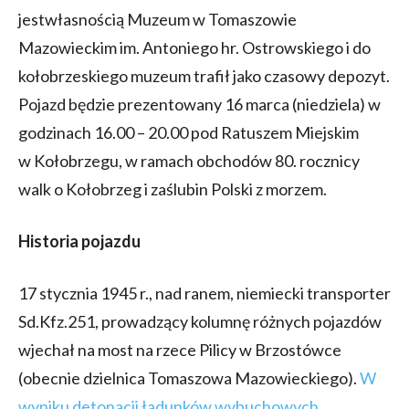
jestwłasnością Muzeum w Tomaszowie
Mazowieckim im. Antoniego hr. Ostrowskiego i do
kołobrzeskiego muzeum trafił jako czasowy depozyt.
Pojazd będzie prezentowany 16 marca (niedziela) w
godzinach 16.00 – 20.00 pod Ratuszem Miejskim
w Kołobrzegu, w ramach obchodów 80. rocznicy
walk o Kołobrzeg i zaślubin Polski z morzem.
Historia pojazdu
17 stycznia 1945 r., nad ranem, niemiecki transporter
Sd.Kfz.251, prowadzący kolumnę różnych pojazdów
wjechał na most na rzece Pilicy w Brzostówce
(obecnie dzielnica Tomaszowa Mazowieckiego).
W
wyniku detonacji ładunków wybuchowych,