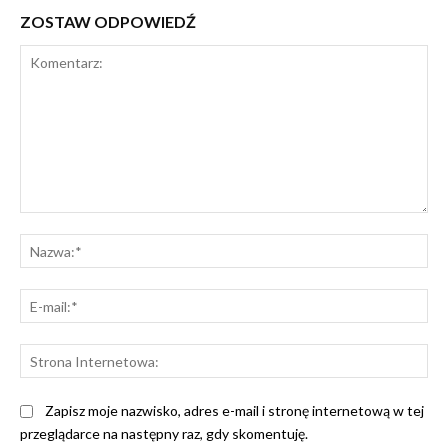
ZOSTAW ODPOWIEDŹ
Komentarz:
Na
E-
mai
St
Int
Zapisz moje nazwisko, adres e-mail i stronę internetową w tej
przeglądarce na następny raz, gdy skomentuję.