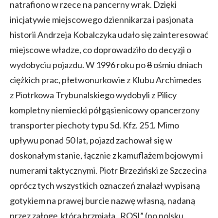
natrafiono w rzece na pancerny wrak. Dzięki
inicjatywie miejscowego dziennikarza i pasjonata
historii Andrzeja Kobalczyka udało się zainteresować
miejscowe władze, co doprowadziło do decyzji o
wydobyciu pojazdu. W 1996 roku po
8
ośmiu dniach
ciężkich prac, płetwonurkowie z Klubu Archimedes
z Piotrkowa Trybunalskiego wydobyli z Pilicy
kompletny niemiecki półgąsienicowy opancerzony
transporter piechoty typu Sd. Kfz. 251. Mimo
upływu ponad 50 lat, pojazd zachował się w
doskonałym stanie, łącznie z kamuflażem bojowym i
numerami taktycznymi. Piotr Brzeziński ze Szczecina
oprócz tych wszystkich oznaczeń znalazł wypisaną
gotykiem na prawej burcie nazwę własną, nadaną
przez załogę, która brzmiała „ROSI” (po polsku