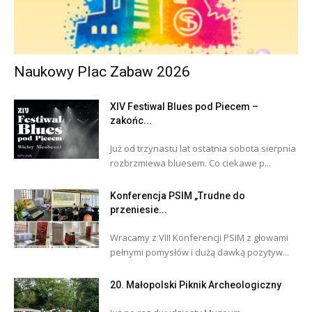
Naukowy Plac Zabaw 2026
XIV Festiwal Blues pod Piecem –
zakońc...
Już od trzynastu lat ostatnia sobota sierpnia
rozbrzmiewa bluesem. Co ciekawe p...
Konferencja PSIM „Trudne do
przeniesie...
Wracamy z VIII Konferencji PSIM z głowami
pełnymi pomysłów i dużą dawką pozytyw...
20. Małopolski Piknik Archeologiczny