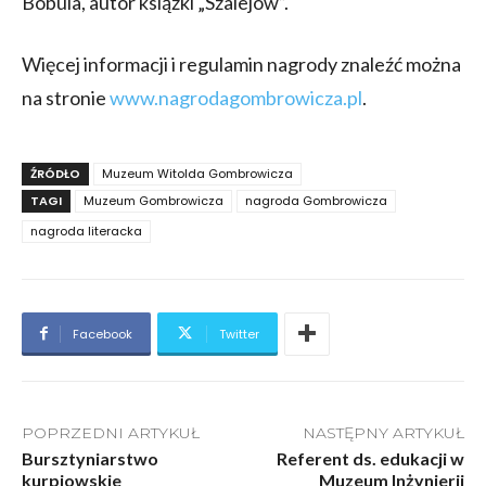
Bobula, autor książki „Szalejów”.
Więcej informacji i regulamin nagrody znaleźć można
na stronie
www.nagrodagombrowicza.pl
.
ŹRÓDŁO
Muzeum Witolda Gombrowicza
TAGI
Muzeum Gombrowicza
nagroda Gombrowicza
nagroda literacka
Facebook
Twitter
POPRZEDNI ARTYKUŁ
NASTĘPNY ARTYKUŁ
Bursztyniarstwo
Referent ds. edukacji w
kurpiowskie
Muzeum Inżynierii