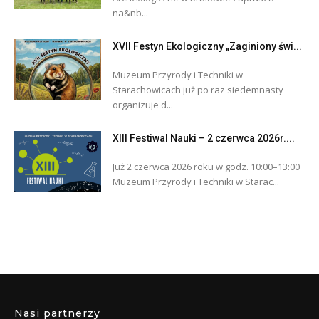
na&nb...
XVII Festyn Ekologiczny „Zaginiony świ...
Muzeum Przyrody i Techniki w
Starachowicach już po raz siedemnasty
organizuje d...
XIII Festiwal Nauki – 2 czerwca 2026r....
Już 2 czerwca 2026 roku w godz. 10:00–13:00
Muzeum Przyrody i Techniki w Starac...
Nasi partnerzy