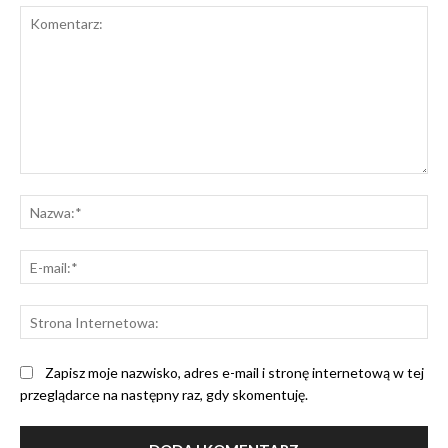
Komentarz:
Na
E-
mai
St
Int
Zapisz moje nazwisko, adres e-mail i stronę internetową w tej
przeglądarce na następny raz, gdy skomentuję.