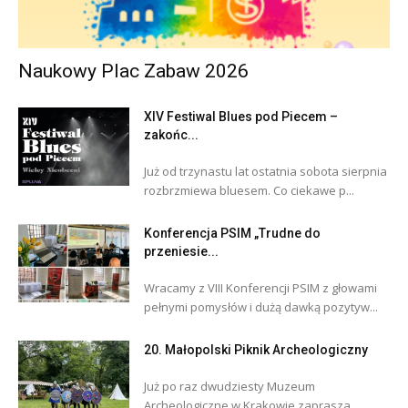
Naukowy Plac Zabaw 2026
XIV Festiwal Blues pod Piecem –
zakońc...
Już od trzynastu lat ostatnia sobota sierpnia
rozbrzmiewa bluesem. Co ciekawe p...
Konferencja PSIM „Trudne do
przeniesie...
Wracamy z VIII Konferencji PSIM z głowami
pełnymi pomysłów i dużą dawką pozytyw...
20. Małopolski Piknik Archeologiczny
Już po raz dwudziesty Muzeum
Archeologiczne w Krakowie zaprasza