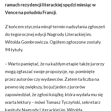
ramach rezydencji literackiej spędzi miesiąc w
Vence na południu Francji.
Z końcem stycznia minął termin nadsyłania zgłoszeń
do tegorocznej edycji Nagrody Literackiej im.
Witolda Gombrowicza. Ogółem zgłoszone zostały
94 tytuły.
– Warto pamiętać, że na każdym etapie także jurorzy
mogą zgłaszać swoje propozycje, np. pominięte
przez autorów czy wydawców. Zatem ta liczba na
pewno się zwiększy, bo już jeden z jurorów
zapowiedział, że zgłosi książkę, która wydała mu się
warta lektury – mówi Tomasz Tyczyński, sekretarz
kapituły Nagrody Literackiej im. Witolda