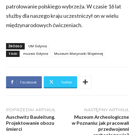
patrolowanie polskiego wybrzeża. W czasie 16 lat
służby dla naszego kraju uczestniczył on w wielu
międzynarodowych ćwiczeniach.
ŹRÓDŁO
UM Gdynia
TAGI
muzea Gdynia
Muzeum Marynarki Wojennej
Facebook
Twitter
POPRZEDNI ARTYKUŁ
NASTĘPNY ARTYKUŁ
Auschwitz Bauleitung.
Muzeum Archeologiczne
Projektowanie obozu
w Poznaniu: jak pracowali
śmierci
przedwojenni
archeologowie?