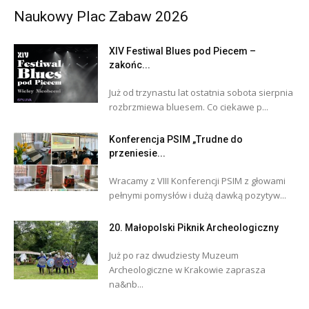
Naukowy Plac Zabaw 2026
XIV Festiwal Blues pod Piecem –
zakońc...
Już od trzynastu lat ostatnia sobota sierpnia
rozbrzmiewa bluesem. Co ciekawe p...
Konferencja PSIM „Trudne do
przeniesie...
Wracamy z VIII Konferencji PSIM z głowami
pełnymi pomysłów i dużą dawką pozytyw...
20. Małopolski Piknik Archeologiczny
Już po raz dwudziesty Muzeum
Archeologiczne w Krakowie zaprasza
na&nb...