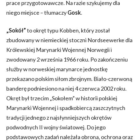
prace przygotowawcze. Na razie szykujemy dla
niego miejsce – tłumaczy
Gosk
.
„Sokół”
to okręt typu Kobben, który został
zbudowany w niemieckiej stoczni Nordseewerke dla
Królewskiej Marynarki Wojennej Norwegii i
zwodowany 2 września 1966 roku. Po zakończeniu
służby w norweskiej marynarce jednostkę
przekazano polskim siłom zbrojnym. Biało-czerwoną
banderę podniesiono na niej 4 czerwca 2002 roku.
Okręt był trzecim „Sokołem” w historii polskiej
Marynarki Wojennej i spadkobiercą zaszczytnych
tradycji jednego z najsłynniejszych okrętów
podwodnych II wojny światowej. Do jego
podstawowych zadań należała obrona, ochrona oraz