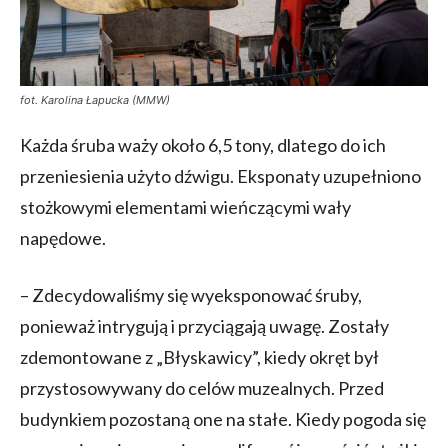
fot. Karolina Łapucka (MMW)
Każda śruba waży około 6,5 tony, dlatego do ich
przeniesienia użyto dźwigu. Eksponaty uzupełniono
stożkowymi elementami wieńczącymi wały
napędowe.
– Zdecydowaliśmy się wyeksponować śruby,
ponieważ intrygują i przyciągają uwagę. Zostały
zdemontowane z „Błyskawicy”, kiedy okręt był
przystosowywany do celów muzealnych. Przed
budynkiem pozostaną one na stałe. Kiedy pogoda się