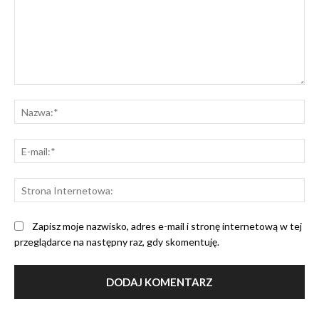
Komentarz:
Na
E-
mai
St
Int
Zapisz moje nazwisko, adres e-mail i stronę internetową w tej
przeglądarce na następny raz, gdy skomentuję.