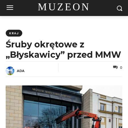
MUZEON
KRAJ
Śruby okrętowe z
„Błyskawicy” przed MMW
0
ADA