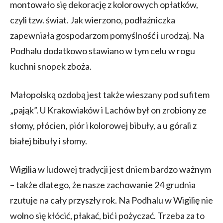
montowało się dekorację z kolorowych opłatków,
czyli tzw. świat. Jak wierzono, podłaźniczka
zapewniała gospodarzom pomyślność i urodzaj. Na
Podhalu dodatkowo stawiano w tym celu w rogu
kuchni snopek zboża.
Małopolską ozdobą jest także wieszany pod sufitem
„pająk”. U Krakowiaków i Lachów był on zrobiony ze
słomy, płócien, piór i kolorowej bibuły, a u górali z
białej bibuły i słomy.
Wigilia w ludowej tradycji jest dniem bardzo ważnym
– także dlatego, że nasze zachowanie 24 grudnia
rzutuje na cały przyszły rok. Na Podhalu w Wigilię nie
wolno się kłócić, płakać, bić i pożyczać. Trzeba za to