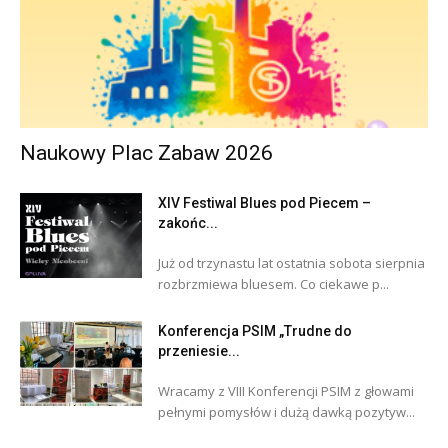
Naukowy Plac Zabaw 2026
XIV Festiwal Blues pod Piecem –
zakońc...
Już od trzynastu lat ostatnia sobota sierpnia
rozbrzmiewa bluesem. Co ciekawe p...
Konferencja PSIM „Trudne do
przeniesie...
Wracamy z VIII Konferencji PSIM z głowami
pełnymi pomysłów i dużą dawką pozytyw...