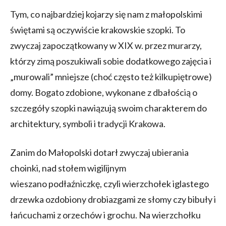
Tym, co najbardziej kojarzy się nam z małopolskimi
świętami są oczywiście krakowskie szopki. To
zwyczaj zapoczątkowany w XIX w. przez murarzy,
którzy zimą poszukiwali sobie dodatkowego zajęcia i
„murowali” mniejsze (choć często też kilkupiętrowe)
domy. Bogato zdobione, wykonane z dbałością o
szczegóły szopki nawiązują swoim charakterem do
architektury, symboli i tradycji Krakowa.
Zanim do Małopolski dotarł zwyczaj ubierania
choinki, nad stołem wigilijnym
wieszano podłaźniczkę, czyli wierzchołek iglastego
drzewka ozdobiony drobiazgami ze słomy czy bibuły i
łańcuchami z orzechów i grochu. Na wierzchołku