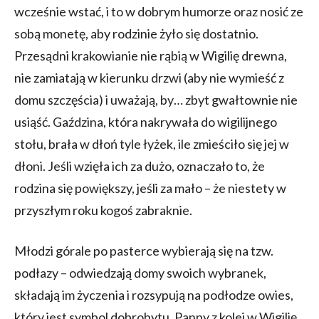
wcześnie wstać, i to w dobrym humorze oraz nosić ze
sobą monetę, aby rodzinie żyło się dostatnio.
Przesądni krakowianie nie rąbią w Wigilię drewna,
nie zamiatają w kierunku drzwi (aby nie wymieść z
domu szczęścia) i uważają, by… zbyt gwałtownie nie
usiąść. Gaździna, która nakrywała do wigilijnego
stołu, brała w dłoń tyle łyżek, ile zmieściło się jej w
dłoni. Jeśli wzięła ich za dużo, oznaczało to, że
rodzina się powiększy, jeśli za mało – że niestety w
przyszłym roku kogoś zabraknie.
Młodzi górale po pasterce wybierają się na tzw.
podłazy – odwiedzają domy swoich wybranek,
składają im życzenia i rozsypują na podłodze owies,
który jest symbol dobrobytu. Panny z kolei w Wigilię