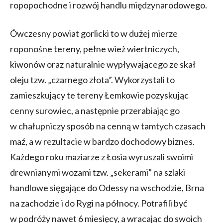
ropopochodne i rozwój handlu międzynarodowego.
Ówczesny powiat gorlicki to w dużej mierze
roponośne tereny, pełne wież wiertniczych,
kiwonów oraz naturalnie wypływającego ze skał
oleju tzw. „czarnego złota”. Wykorzystali to
zamieszkujący te tereny Łemkowie pozyskując
cenny surowiec, a następnie przerabiając go
w chałupniczy sposób na cenną w tamtych czasach
maź, a w rezultacie w bardzo dochodowy biznes.
Każdego roku maziarze z Łosia wyruszali swoimi
drewnianymi wozami tzw. „sekerami” na szlaki
handlowe sięgające do Odessy na wschodzie, Brna
na zachodzie i do Rygi na północy. Potrafili być
w podróży nawet 6 miesięcy, a wracając do swoich