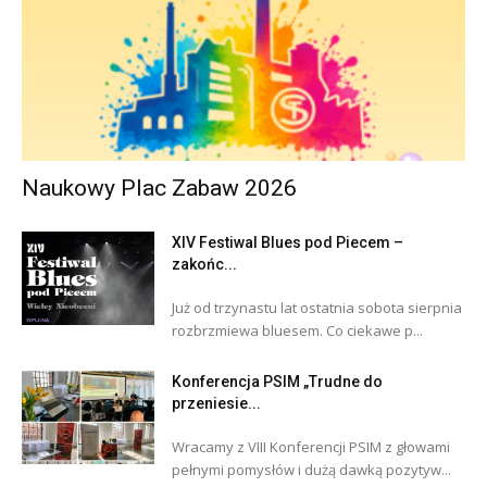
Naukowy Plac Zabaw 2026
XIV Festiwal Blues pod Piecem –
zakońc...
Już od trzynastu lat ostatnia sobota sierpnia
rozbrzmiewa bluesem. Co ciekawe p...
Konferencja PSIM „Trudne do
przeniesie...
Wracamy z VIII Konferencji PSIM z głowami
pełnymi pomysłów i dużą dawką pozytyw...