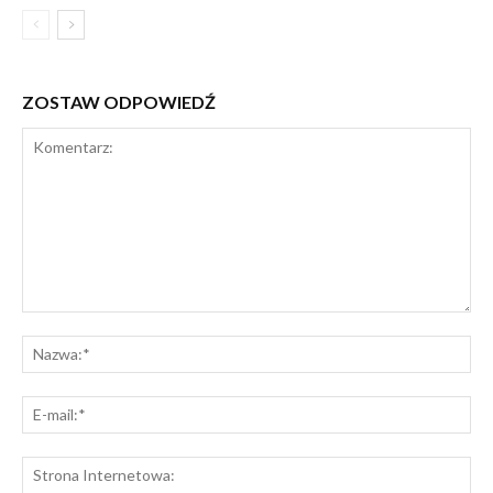
ZOSTAW ODPOWIEDŹ
Komentarz:
Na
E-
mai
St
Int