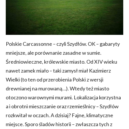
Polskie Carcassonne – czyli Szydłów. OK – gabaryty
mniejsze, ale porównanie zasadne w sumie.
Średniowieczne, królewskie miasto. Od XIV wieku
nawet zamek miało – taki zamysł miał Kazimierz
Wielki (to ten od przerobienia Polski z wersji
drewnianej na murowaną…). Wtedy też miasto
otoczono warownymi murami. Lokalizacja korzystna
a i obrotni mieszczanie oraz rzemieślnicy – Szydłów
rozkwitał w oczach. A dzisiaj? Fajne, klimatyczne
miejsce. Sporo śladów historii – zwłaszcza tych z