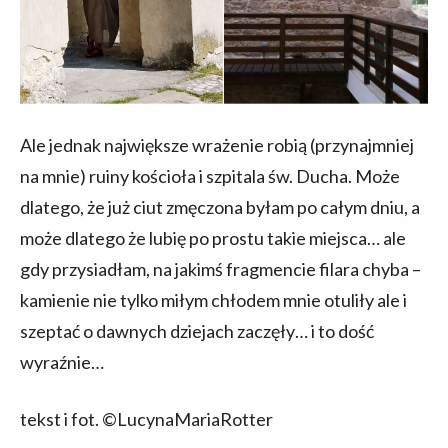
Ale jednak największe wrażenie robią (przynajmniej
na mnie) ruiny kościoła i szpitala św. Ducha. Może
dlatego, że już ciut zmęczona byłam po całym dniu, a
może dlatego że lubię po prostu takie miejsca… ale
gdy przysiadłam, na jakimś fragmencie filara chyba –
kamienie nie tylko miłym chłodem mnie otuliły ale i
szeptać o dawnych dziejach zaczęły… i to dość
wyraźnie…
tekst i fot. ©LucynaMariaRotter