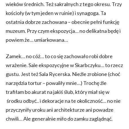
wieków średnich. Też sakralnych z tego okresu. Trzy
kościoły (w tym jeden w ruinie) i synagoga. Ta
ostatnia dobrze zachowana – obecnie pełni funkcję
muzeum. Przy czym ekspozycja… no delikatna będę i
powiem że… umiarkowana…
Zamek… no cóż… to co się zachowało robi dobre
wrażenie. Sale ekspozycyjne w Skarbczyku… to rzecz
gustu. Jest też Sala Rycerska. Nieźle zrobione (choć
narzędzia tortur – powaliły mnie…) Trochę źle
trafiłam bo akurat na jakiś ślub, który miał się w
środku odbyć.. i dekoracje na te okoliczność… no nie
przyczyniły uroku ani architekturze ani powadze
chwili… Ale generalnie miło do zamku zaglądnąć.