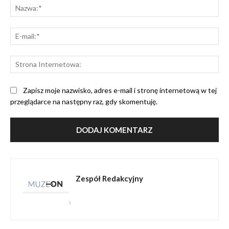
Na
E-
mai
St
Int
Zapisz moje nazwisko, adres e-mail i stronę internetową w tej
przeglądarce na następny raz, gdy skomentuję.
Zespół Redakcyjny