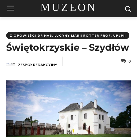
MUZEON
Z OPOWIEŚCI DR HAB. LUCYNY MARII ROTTER PROF. UPJPII
Świętokrzyskie – Szydłów
0
ZESPÓŁ REDAKCYJNY