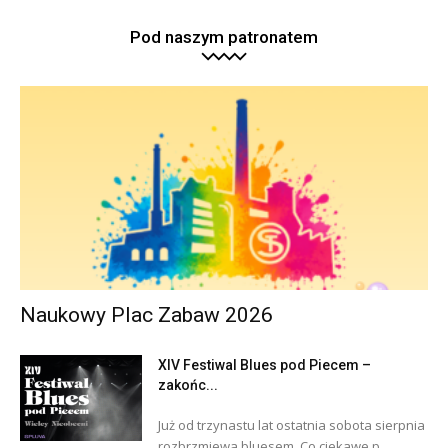
Pod naszym patronatem
Naukowy Plac Zabaw 2026
XIV Festiwal Blues pod Piecem –
zakońc...
Już od trzynastu lat ostatnia sobota sierpnia
rozbrzmiewa bluesem. Co ciekawe p...