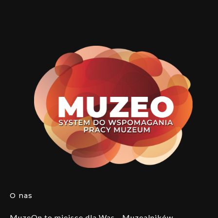
O nas
MuzeOn to miejsce dla Was - Muzealników,