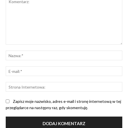
Komentarz:
Na
E-
mai
St
Int
Zapisz moje nazwisko, adres e-mail i stronę internetową w tej
przeglądarce na następny raz, gdy skomentuję.