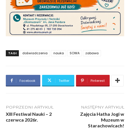
TAGI
doświadczenia
nauka
SOWA
zabawa
Facebook
Twitter
Pinterest
POPRZEDNI ARTYKUŁ
NASTĘPNY ARTYKUŁ
XIII Festiwal Nauki – 2
Zajęcia Hatha Jogi w
czerwca 2026r.
Muzeum w
Starachowicach!