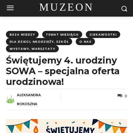
MUZEON
BAZA WIEDZY
TEMAT MIESIĄCA
CIEKAWOSTKI
DLA DZIECI, MŁODZIEŻY, SZKÓŁ
O NAS
WYSTAWY, WARSZTATY
Świętujemy 4. urodziny
SOWA – specjalna oferta
urodzinowa!
ALEKSANDRA
0
ROKOSZNA