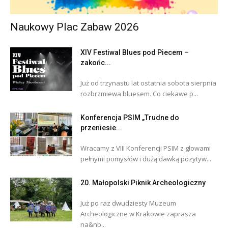
Naukowy Plac Zabaw 2026
XIV Festiwal Blues pod Piecem –
zakońc...
Już od trzynastu lat ostatnia sobota sierpnia
rozbrzmiewa bluesem. Co ciekawe p...
Konferencja PSIM „Trudne do
przeniesie...
Wracamy z VIII Konferencji PSIM z głowami
pełnymi pomysłów i dużą dawką pozytyw...
20. Małopolski Piknik Archeologiczny
Już po raz dwudziesty Muzeum
Archeologiczne w Krakowie zaprasza
na&nb...