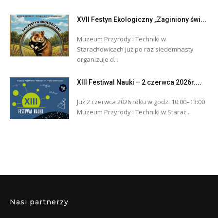
XVII Festyn Ekologiczny „Zaginiony świ...
Muzeum Przyrody i Techniki w
Starachowicach już po raz siedemnasty
organizuje d...
XIII Festiwal Nauki – 2 czerwca 2026r....
Już 2 czerwca 2026 roku w godz. 10:00–13:00
Muzeum Przyrody i Techniki w Starac...
Nasi partnerzy