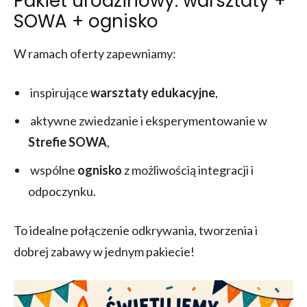
Pakiet urodzinowy: warsztaty +
SOWA + ognisko
W ramach oferty zapewniamy:
inspirujące
warsztaty edukacyjne
,
aktywne zwiedzanie i eksperymentowanie w
Strefie SOWA
,
wspólne
ognisko
z możliwością integracji i
odpoczynku.
To idealne połączenie odkrywania, tworzenia i
dobrej zabawy w jednym pakiecie!