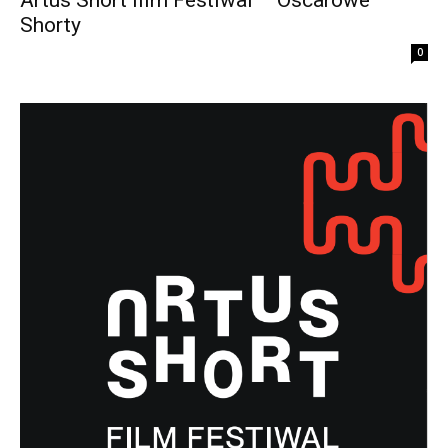
Shorty
0