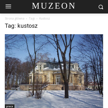
MUZEON
Strona główna
Tagi
Kustosz
Tag: kustosz
praca