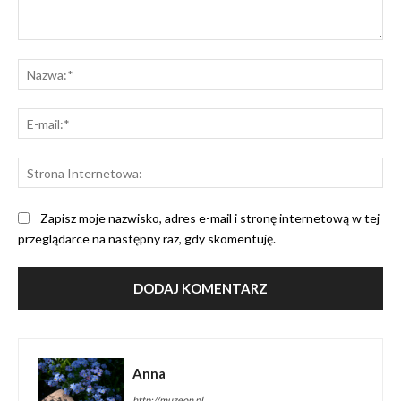
Komentarz:
Na
E-
mai
St
Int
Zapisz moje nazwisko, adres e-mail i stronę internetową w tej
przeglądarce na następny raz, gdy skomentuję.
Anna
http://muzeon.pl