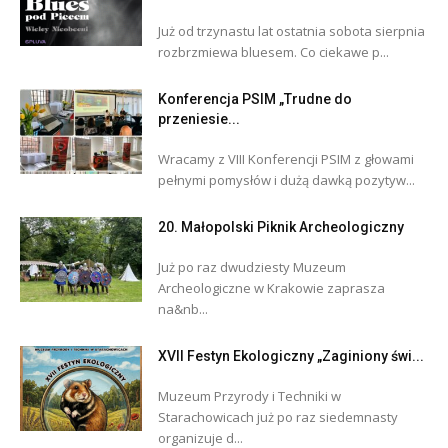
Już od trzynastu lat ostatnia sobota sierpnia
rozbrzmiewa bluesem. Co ciekawe p...
Konferencja PSIM „Trudne do
przeniesie...
Wracamy z VIII Konferencji PSIM z głowami
pełnymi pomysłów i dużą dawką pozytyw...
20. Małopolski Piknik Archeologiczny
Już po raz dwudziesty Muzeum
Archeologiczne w Krakowie zaprasza
na&nb...
XVII Festyn Ekologiczny „Zaginiony świ...
Muzeum Przyrody i Techniki w
Starachowicach już po raz siedemnasty
organizuje d...