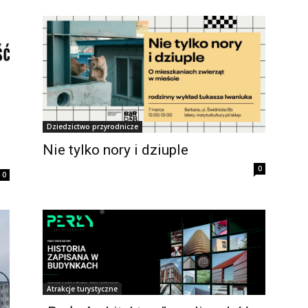
Dziedzictwo przyrodnicze
Nie tylko nory i dziuple
0
0
Atrakcje turystyczne