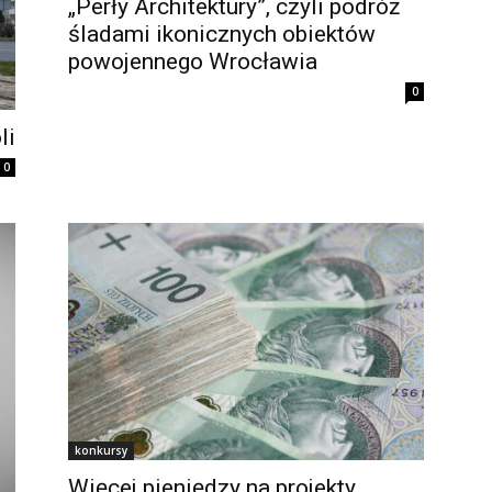
„Perły Architektury”, czyli podróż
śladami ikonicznych obiektów
powojennego Wrocławia
0
li
0
konkursy
Więcej pieniędzy na projekty