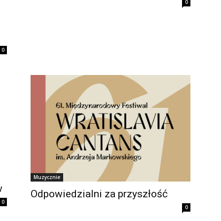
0
0
Muzycznie
w
Odpowiedzialni za przyszłość
0
0