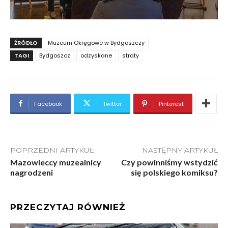
ŹRÓDŁO
Muzeum Okręgowe w Bydgoszczy
TAGI
Bydgoszcz
odzyskane
straty
Facebook
Twitter
Pinterest
POPRZEDNI ARTYKUŁ
NASTĘPNY ARTYKUŁ
Mazowieccy muzealnicy
Czy powinniśmy wstydzić
nagrodzeni
się polskiego komiksu?
PRZECZYTAJ RÓWNIEŻ