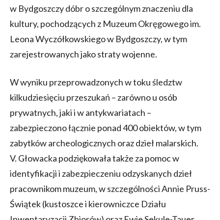
w Bydgoszczy dóbr o szczególnym znaczeniu dla
kultury, pochodzących z Muzeum Okręgowego im.
Leona Wyczółkowskiego w Bydgoszczy, w tym
zarejestrowanych jako straty wojenne.
W wyniku przeprowadzonych w toku śledztw
kilkudziesięciu przeszukań – zarówno u osób
prywatnych, jaki i w antykwariatach –
zabezpieczono łącznie ponad 400 obiektów, w tym
zabytków archeologicznych oraz dzieł malarskich.
V. Głowacka podziękowała także za pomoc w
identyfikacji i zabezpieczeniu odzyskanych dzieł
pracownikom muzeum, w szczególności Annie Pruss-
Świątek (kustoszce i kierowniczce Działu
Inwentaryzacji Zbiorów) oraz Ewie Sekule-Tauer