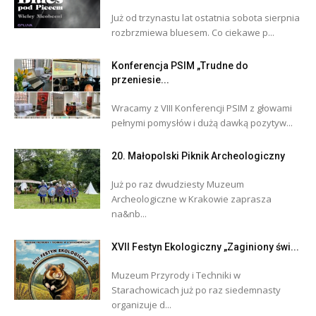
Już od trzynastu lat ostatnia sobota sierpnia
rozbrzmiewa bluesem. Co ciekawe p...
Konferencja PSIM „Trudne do
przeniesie...
Wracamy z VIII Konferencji PSIM z głowami
pełnymi pomysłów i dużą dawką pozytyw...
20. Małopolski Piknik Archeologiczny
Już po raz dwudziesty Muzeum
Archeologiczne w Krakowie zaprasza
na&nb...
XVII Festyn Ekologiczny „Zaginiony świ...
Muzeum Przyrody i Techniki w
Starachowicach już po raz siedemnasty
organizuje d...