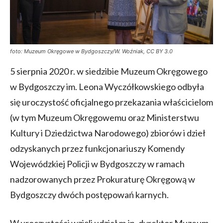
foto: Muzeum Okręgowe w Bydgoszczy/W. Woźniak, CC BY 3.0
5 sierpnia 2020 r. w siedzibie Muzeum Okręgowego
w Bydgoszczy im. Leona Wyczółkowskiego odbyła
się uroczystość oficjalnego przekazania właścicielom
(w tym Muzeum Okręgowemu oraz Ministerstwu
Kultury i Dziedzictwa Narodowego) zbiorów i dzieł
odzyskanych przez funkcjonariuszy Komendy
Wojewódzkiej Policji w Bydgoszczy w ramach
nadzorowanych przez Prokuraturę Okręgową w
Bydgoszczy dwóch postępowań karnych.
W uroczystości wzięli udział m.in. dyrektor Muzeum