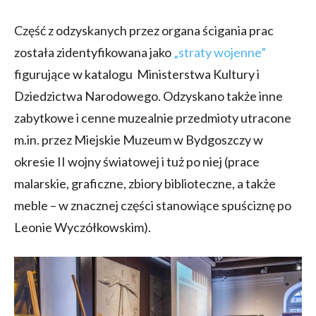
Część z odzyskanych przez organa ścigania prac
została zidentyfikowana jako
„straty wojenne”
figurujące w katalogu Ministerstwa Kultury i
Dziedzictwa Narodowego. Odzyskano także inne
zabytkowe i cenne muzealnie przedmioty utracone
m.in. przez Miejskie Muzeum w Bydgoszczy w
okresie II wojny światowej i tuż po niej (prace
malarskie, graficzne, zbiory biblioteczne, a także
meble – w znacznej części stanowiące spuściznę po
Leonie Wyczółkowskim).