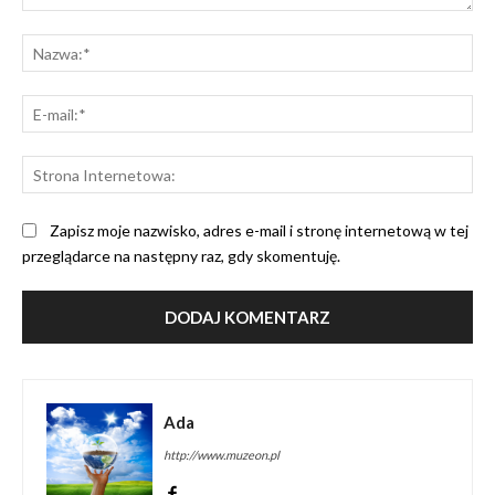
Komentarz:
Na
E-
mai
St
Int
Zapisz moje nazwisko, adres e-mail i stronę internetową w tej
przeglądarce na następny raz, gdy skomentuję.
Ada
http://www.muzeon.pl