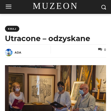
MUZEON
KRAJ
Utracone – odzyskane
0
ADA