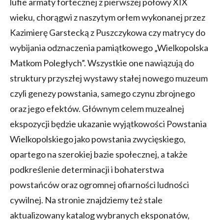
lufie armaty fortecznej z pierwszej połowy XIX
wieku, chorągwi z naszytym orłem wykonanej przez
Kazimierę Garstecką z Puszczykowa czy matrycy do
wybijania odznaczenia pamiątkowego „Wielkopolska
Matkom Poległych”. Wszystkie one nawiązują do
struktury przyszłej wystawy stałej nowego muzeum
czyli genezy powstania, samego czynu zbrojnego
oraz jego efektów. Głównym celem muzealnej
ekspozycji będzie ukazanie wyjątkowości Powstania
Wielkopolskiego jako powstania zwycięskiego,
opartego na szerokiej bazie społecznej, a także
podkreślenie determinacji i bohaterstwa
powstańców oraz ogromnej ofiarności ludności
cywilnej. Na stronie znajdziemy też stale
aktualizowany katalog wybranych eksponatów,