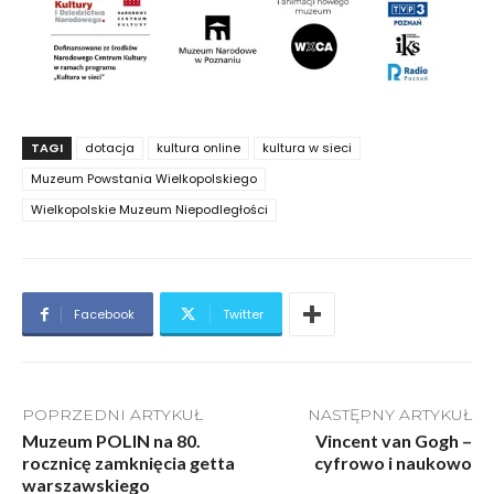
TAGI
dotacja
kultura online
kultura w sieci
Muzeum Powstania Wielkopolskiego
Wielkopolskie Muzeum Niepodległości
Facebook
Twitter
POPRZEDNI ARTYKUŁ
NASTĘPNY ARTYKUŁ
Muzeum POLIN na 80.
Vincent van Gogh –
rocznicę zamknięcia getta
cyfrowo i naukowo
warszawskiego