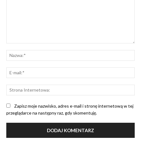
Komentarz:
Na
E-
mai
St
Int
Zapisz moje nazwisko, adres e-mail i stronę internetową w tej
przeglądarce na następny raz, gdy skomentuję.