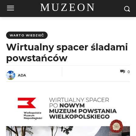
MUZEON
WARTO WIEDZIEĆ
Wirtualny spacer śladami
powstańców
0
ADA