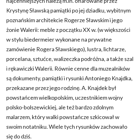
najcenniejszych należą m.in. ofiarowane przez
Krystynę Sławską pamiątki po jej dziadku, wybitnym
poznańskim architekcie Rogerze Sławskim i jego
żonie Walerii: meble z początku XX w. (w większości
w stylu biedermeier wykonane na prywatne
zamówienie Rogera Sławskiego), lustra, lichtarze,
porcelana, sztućce, walizeczka podróżna, a także szal
i rękawiczki Walerii. Równie cenne dla muzealników
są dokumenty, pamiątki i rysunki Antoniego Knajdka,
przekazane przez jego rodzinę. A. Knajdek był
powstańcem wielkopolskim, uczestnikiem wojny
polsko-bolszewickiej, ale też bardzo zdolnym
malarzem, który walki powstańcze szkicował w
swoim notatniku. Wiele tych rysunków zachowało
się do dziś.