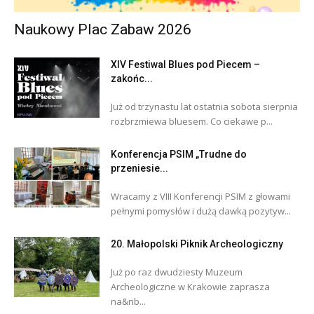
Naukowy Plac Zabaw 2026
XIV Festiwal Blues pod Piecem –
zakońc...
Już od trzynastu lat ostatnia sobota sierpnia
rozbrzmiewa bluesem. Co ciekawe p...
Konferencja PSIM „Trudne do
przeniesie...
Wracamy z VIII Konferencji PSIM z głowami
pełnymi pomysłów i dużą dawką pozytyw...
20. Małopolski Piknik Archeologiczny
Już po raz dwudziesty Muzeum
Archeologiczne w Krakowie zaprasza
na&nb...