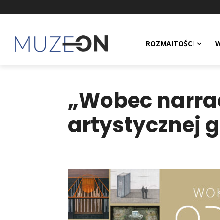
ROZMAITOŚCI
W
„Wobec narrac
artystycznej