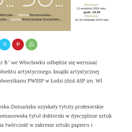
r B.” we Włocławku odbędzie się wernisaż
 obiektu artystycznego, książki artystycznej
solwentkami PWSSP w Łodzi (dziś ASP im. Wł.
ska-Domańska uzyskały tytuły profesorskie
Romanowska tytuł doktorski w dyscyplinie sztuk
a twórczość w zakresie sztuki papieru i