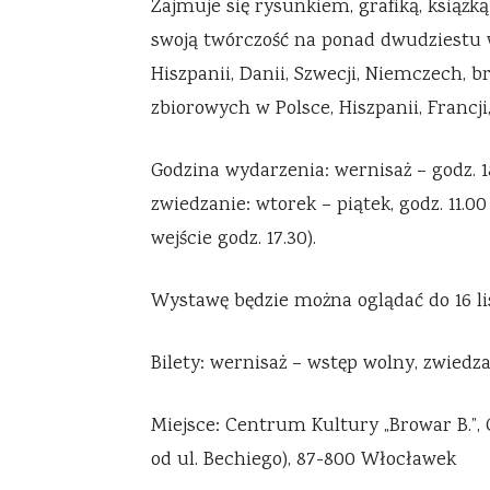
Zajmuje się rysunkiem, grafiką, książk
swoją twórczość na ponad dwudziestu 
Hiszpanii, Danii, Szwecji, Niemczech, 
zbiorowych w Polsce, Hiszpanii, Francji,
Godzina wydarzenia: wernisaż – godz. 18.
zwiedzanie: wtorek – piątek, godz. 11.00 
wejście godz. 17.30).
Wystawę będzie można oglądać do 16 li
Bilety: wernisaż – wstęp wolny, zwiedzani
Miejsce: Centrum Kultury „Browar B.”, G
od ul. Bechiego), 87-800 Włocławek