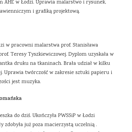
ym AHE w Łodzi. Uprawia malarstwo i rysunek,
awienniczym i grafiką projektową.
zi w pracowni malarstwa prof. Stanisława
prof. Teresy Tyszkiewiczowej. Dyplom uzyskała w
ktantka druku na tkaninach. Brała udział w kilku
. Uprawia twórczość w zakresie sztuki papieru i
zości jest muzyka.
Domańska
mieszka do dziś. Ukończyła PWSSiP w Łodzi
ły zdobyła już poza macierzystą uczelnią .