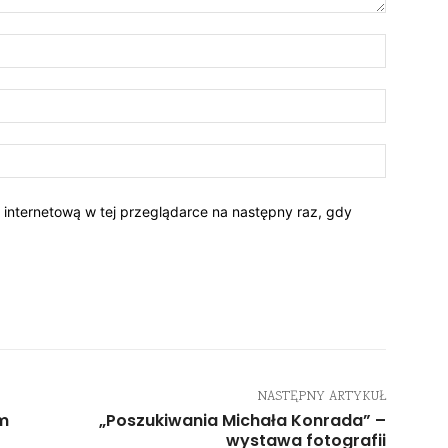
Nazwa:*
E-
mail:*
Strona
Interneto
ę internetową w tej przeglądarce na następny raz, gdy
NASTĘPNY ARTYKUŁ
um
„Poszukiwania Michała Konrada” –
wystawa fotografii