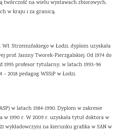
ją twórczość na wielu wystawach zbiorowych,
h w kraju i za granicą.
. Wł. Strzemińskiego w Łodzi, dyplom uzyskała
j prof. Janiny Tworek-Pierzgalskiej. Od 1974 do
d 1995 profesor tytularny; w latach 1993-96
04 – 2018 pedagog WSSiP w Łodzi.
SP) w latach 1984-1990. Dyplom w zakresie
 w 1990 r. W 2009 r. uzyskała tytuł doktora w
021 wykładowczyni na kierunku grafika w SAN w