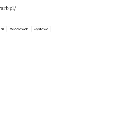
warb.pl/
saż
Włocławek
wystawa