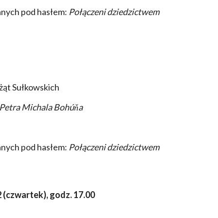
anych pod hasłem:
Połączeni dziedzictwem
żąt Sułkowskich
h Petra Michala Bohúňa
anych pod hasłem:
Połączeni dziedzictwem
(czwartek), godz. 17.00