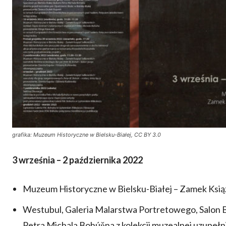
grafika: Muzeum Historyczne w Bielsku-Białej, CC BY 3.0
3 września – 2 października 2022
Muzeum Historyczne w Bielsku-Białej – Zamek Ksią
Westubul, Galeria Malarstwa Portretowego, Salon B
Petra Michala Bohúňna z kolekcji muzealnej uzupełn