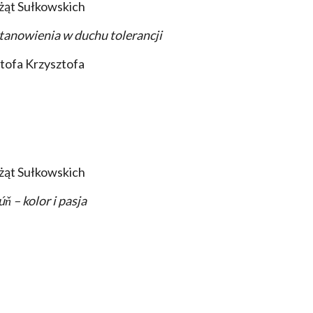
żąt Sułkowskich
tanowienia w duchu tolerancji
tofa Krzysztofa
żąt Sułkowskich
ň – kolor i pasja