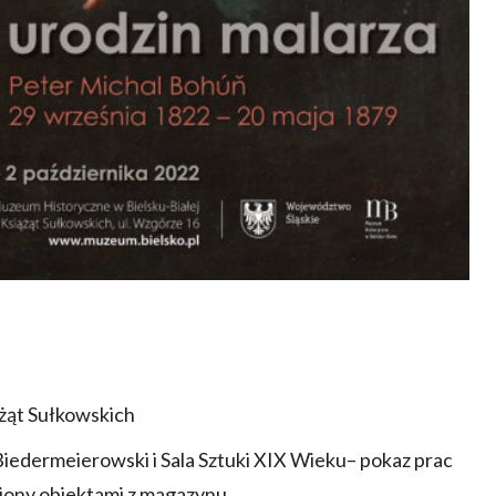
żąt Sułkowskich
iedermeierowski i Sala Sztuki XIX Wieku– pokaz prac
iony obiektami z magazynu.