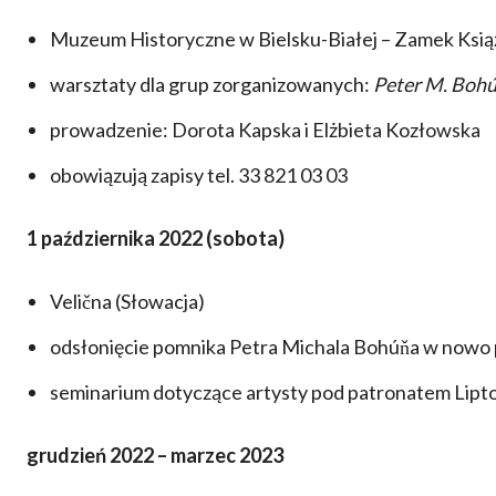
Muzeum Historyczne w Bielsku-Białej – Zamek Ksią
warsztaty dla grup zorganizowanych:
Peter M. Bohúň
prowadzenie: Dorota Kapska i Elżbieta Kozłowska
obowiązują zapisy tel. 33 821 03 03
1 października 2022 (sobota)
Velična (Słowacja)
odsłonięcie pomnika Petra Michala Bohúňa w nowo
seminarium dotyczące artysty pod patronatem Lipto
grudzień 2022 – marzec 2023