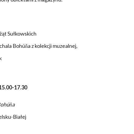
żąt Sułkowskich
chala Bohúňa z kolekcji muzealnej,
k
 15.00-17.30
Bohúňa
elsku-Białej