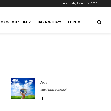
niedziela, 9 sierpnia, 2026
OKÓŁ MUZEUM
BAZA WIEDZY
FORUM
Ada
http://www.muzeon.pl