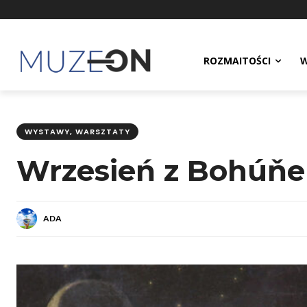
ROZMAITOŚCI
W
WYSTAWY, WARSZTATY
Wrzesień z Bohúňe
ADA