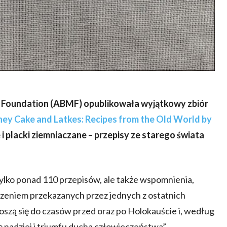
 Foundation (ABMF) opublikowała wyjątkowy zbiór
ey Cake and Latkes: Recipes from the Old World by
i placki ziemniaczane – przepisy ze starego świata
 tylko ponad 110 przepisów, ale także wspomnienia,
jedzeniem przekazanych przez jednych z ostatnich
noszą się do czasów przed oraz po Holokauście i, według
ię nadziei i triumfu ducha człowieczeństwa”.