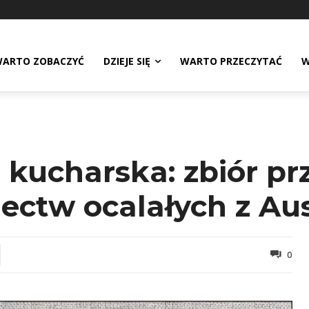
ARTO ZOBACZYĆ
DZIEJE SIĘ
WARTO PRZECZYTAĆ
W
kucharska: zbiór pr
dectw ocalałych z Au
0