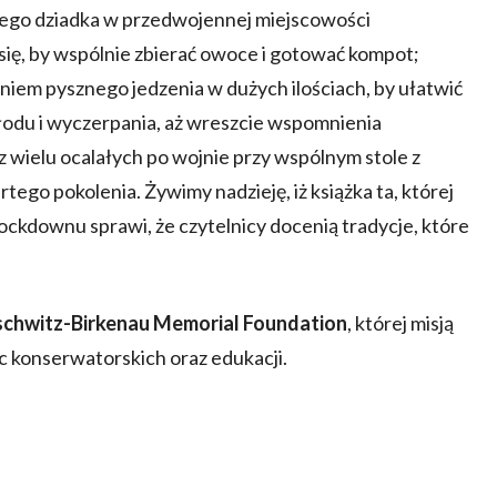
jego dziadka w przedwojennej miejscowości
się, by wspólnie zbierać owoce i gotować kompot;
aniem pysznego jedzenia w dużych ilościach, by ułatwić
łodu i wyczerpania, aż wreszcie wspomnienia
wielu ocalałych po wojnie przy wspólnym stole z
rtego pokolenia. Żywimy nadzieję, iż książka ta, której
lockdownu sprawi, że czytelnicy docenią tradycje, które
chwitz-Birkenau Memorial Foundation
, której misją
c konserwatorskich oraz edukacji.