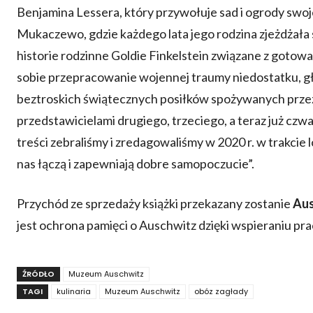
Benjamina Lessera, który przywołuje sad i ogrody swo
Mukaczewo, gdzie każdego lata jego rodzina zjeżdżała 
historie rodzinne Goldie Finkelstein związane z gotow
sobie przepracowanie wojennej traumy niedostatku, g
beztroskich świątecznych posiłków spożywanych przez 
przedstawicielami drugiego, trzeciego, a teraz już czwa
treści zebraliśmy i zredagowaliśmy w 2020 r. w trakcie 
nas łączą i zapewniają dobre samopoczucie”.
Przychód ze sprzedaży książki przekazany zostanie
Aus
jest ochrona pamięci o Auschwitz dzięki wspieraniu pra
ŹRÓDŁO
Muzeum Auschwitz
TAGI
kulinaria
Muzeum Auschwitz
obóz zagłady