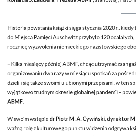
Historia powstania książki sięga stycznia 2020 r., kied
do Miejsca Pamięci Auschwitz przybyło 120 ocalałych,
rocznicę wyzwolenia niemieckiego nazistowskiego obo
– Kilka miesięcy później ABMF, chcąc utrzymać zaangaż
organizowaniu dwa razy w miesiącu spotkań za pośredn
dzielili się także swoimi ulubionymi przepisami, w te
wyjątkowo trudnym okresie globalnej pandemii – powi
ABMF
.
W swoim wstępie
dr Piotr M. A. Cywiński
,
dyrektor Mu
ważną rolę z kulturowego punktu widzenia odgrywa ksią