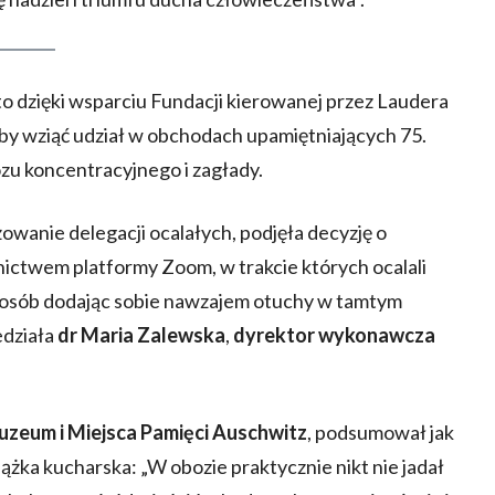
y to dzięki wsparciu Fundacji kierowanej przez Laudera
 by wziąć udział w obchodach upamiętniających 75.
zu koncentracyjnego i zagłady.
owanie delegacji ocalałych, podjęła decyzję o
ictwem platformy Zoom, w trakcie których ocalali
n sposób dodając sobie nawzajem otuchy w tamtym
edziała
dr Maria Zalewska
,
dyrektor wykonawcza
zeum i Miejsca Pamięci Auschwitz
, podsumował jak
żka kucharska: „W obozie praktycznie nikt nie jadał