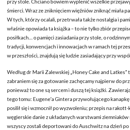
przy stole. Chciano bowiem wyplenić wszelkie przejawy
śmierci. Wraz ze zniknięciem więźniów zniknąć miała p
W tych, którzy ocalali, przetrwała także nostalgia i pam
właśnie opowiada ta książka – to nie tylko zbiór przepi
posiłkach… o pamięci zasiadania przy stole, o rodzinn
tradycji, konwencjach i innowacjach w ramach tej przest
w przeszłości, znajdują się ludzie zasiadający przy wspó
Według dr Marii Zalewskiej „Honey Cake and Latkes” to
zabraniem się za gotowanie zachęcamy najpierw do prze
ponieważ to one są sercem i duszą tej książki. Zawier
tego tomu: Eugene’a Gintera przywołującego kanapkę z
posilił się i wzmocnił po wyzwoleniu; przepis na rakott
węgierskie danie z układanych warstwami ziemniaków sta
wszyscy zostali deportowani do Auschwitz na dzień po