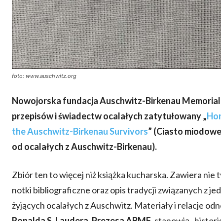
foto: www.auschwitz.org
Nowojorska fundacja Auschwitz-Birkenau Memorial
przepisów i świadectw ocalałych zatytułowany „
Hon
the Auschwitz-Birkenau Survivors
” (Ciasto miodowe 
od ocalałych z Auschwitz-Birkenau).
Zbiór ten to więcej niż książka kucharska. Zawiera nie
notki bibliograficzne oraz opis tradycji związanych z 
żyjących ocalałych z Auschwitz. Materiały i relacje od
Ronalda S. Laudera
,
Prezesa ABMF
, stanowią „histor