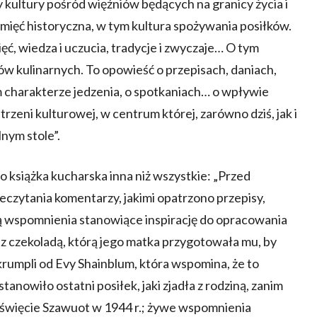
 kultury pośród więźniów będących na granicy życia i
amięć historyczna, w tym kultura spożywania posiłków.
ięć, wiedza i uczucia, tradycje i zwyczaje… O tym
sów kulinarnych. To opowieść o przepisach, daniach,
ym charakterze jedzenia, o spotkaniach… o wpływie
rzeni kulturowej, w centrum której, zarówno dziś, jak i
lnym stole”.
 książka kucharska inna niż wszystkie: „Przed
czytania komentarzy, jakimi opatrzono przepisy,
ają wspomnienia stanowiące inspirację do opracowania
 czekoladą, którą jego matka przygotowała mu, by
-krumpli od Evy Shainblum, która wspomina, że to
nowiło ostatni posiłek, jaki zjadła z rodziną, zanim
 święcie Szawuot w 1944 r.; żywe wspomnienia