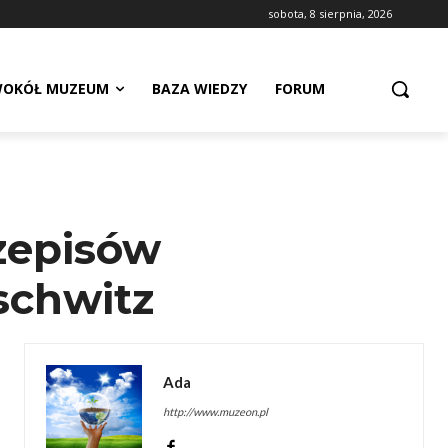
sobota, 8 sierpnia, 2026
OKÓŁ MUZEUM
BAZA WIEDZY
FORUM
zepisów
schwitz
Ada
http://www.muzeon.pl