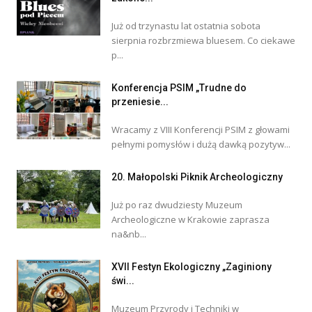
Już od trzynastu lat ostatnia sobota
sierpnia rozbrzmiewa bluesem. Co ciekawe
p...
Konferencja PSIM „Trudne do
przeniesie...
Wracamy z VIII Konferencji PSIM z głowami
pełnymi pomysłów i dużą dawką pozytyw...
20. Małopolski Piknik Archeologiczny
Już po raz dwudziesty Muzeum
Archeologiczne w Krakowie zaprasza
na&nb...
XVII Festyn Ekologiczny „Zaginiony
świ...
Muzeum Przyrody i Techniki w