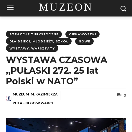
MUZEON
ATRAKCJE TURYSTYCZNE
CIEKAWOSTKI
DLA DZIECI, MŁODZIEŻY, SZKÓŁ
NOWE
WYSTAWY, WARSZTATY
WYSTAWA CZASOWA
,,PUŁASKI 272. 25 lat
Polski w NATO”
MUZEUM IM. KAZIMIERZA
0
PUŁASKIEGO W WARCE