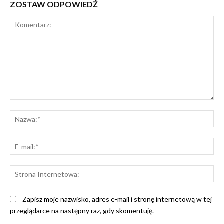
ZOSTAW ODPOWIEDŹ
Komentarz:
Na
E-
mai
St
Int
Zapisz moje nazwisko, adres e-mail i stronę internetową w tej
przeglądarce na następny raz, gdy skomentuję.