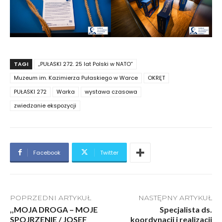
TAGI
„PUŁASKI 272. 25 lat Polski w NATO”
Muzeum im. Kazimierza Pułaskiego w Warce
OKRĘT
PUŁASKI 272
Warka
wystawa czasowa
zwiedzanie ekspozycji
Facebook
Twitter
POPRZEDNI ARTYKUŁ
NASTĘPNY ARTYKUŁ
,,MOJA DROGA – MOJE
Specjalista ds.
SPOJRZENIE / JOSEF
koordynacji i realizacji