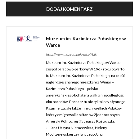
Muzeum im. Kazimierza Pułaskiego w
Warce
http://www.muzeumpulaski.pl%20
Muzeum im. Kazimierza Pułaskiego w Warce -
zespół pałacowo-parkowy W 1967 roku otwarto
tu Muzeum im. Kazimierza Pułaskiego, na cześć
najbardziej znanego mieszkańca Winiar –
Kazimierza Pułaskiego – polsko-
amerykańskiego bohatera walk o niepodległość
obu narodów. Poznasz tu nie tylko losy słynnego
Kazimierza, ale także innych wielkich Polaków,
którzy emigrowali do Stanów Zjednoczonych
Ameryki Północnej (Tadeusza Kościuszki,
Juliana Ursyna Niemcewicza, Heleny
Modrzejewskiej czy Ignacego Jana