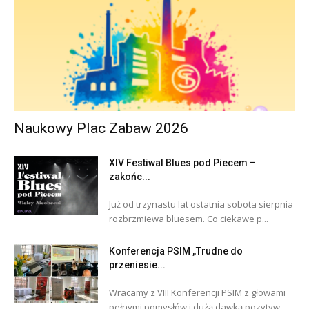
Naukowy Plac Zabaw 2026
XIV Festiwal Blues pod Piecem –
zakońc...
Już od trzynastu lat ostatnia sobota sierpnia
rozbrzmiewa bluesem. Co ciekawe p...
Konferencja PSIM „Trudne do
przeniesie...
Wracamy z VIII Konferencji PSIM z głowami
pełnymi pomysłów i dużą dawką pozytyw...