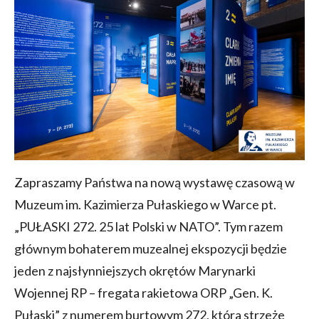
Zapraszamy Państwa na nową wystawę czasową w
Muzeum im. Kazimierza Pułaskiego w Warce pt.
„PUŁASKI 272. 25 lat Polski w NATO”. Tym razem
głównym bohaterem muzealnej ekspozycji będzie
jeden z najsłynniejszych okrętów Marynarki
Wojennej RP – fregata rakietowa ORP „Gen. K.
Pułaski” z numerem burtowym 272, która strzeże