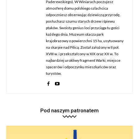
Paderewskiego). W Winiarach poczujesz
atmosferę domu polskiego szlachcica
odpoczniesz obserwując dziewiczą przyrodę,
posłuchasz szumu starych drzew i śpiewu
ptaków. Swoisty genius loci przyciąga tu gości
każdego dnia. Muzeum otacza park
krajobrazowy o powierzchni 15 ha, usytuowany
na skarpie nad Pilicą. Został założony w II poł.
XVIII w. i przekształcony w XIX oraz XX w. To
najbardziej urokliwy fragment Warki, miejsce
spacerów i odpoczynku mieszkańców oraz
turystów.
Pod naszym patronatem