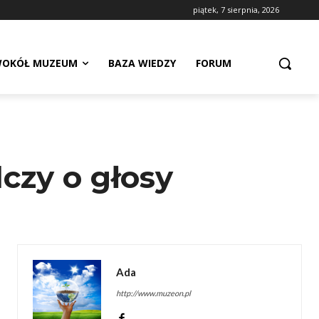
piątek, 7 sierpnia, 2026
OKÓŁ MUZEUM
BAZA WIEDZY
FORUM
zy o głosy
Ada
http://www.muzeon.pl