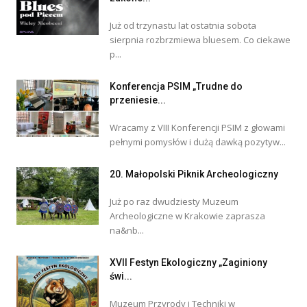
Już od trzynastu lat ostatnia sobota
sierpnia rozbrzmiewa bluesem. Co ciekawe
p...
Konferencja PSIM „Trudne do
przeniesie...
Wracamy z VIII Konferencji PSIM z głowami
pełnymi pomysłów i dużą dawką pozytyw...
20. Małopolski Piknik Archeologiczny
Już po raz dwudziesty Muzeum
Archeologiczne w Krakowie zaprasza
na&nb...
XVII Festyn Ekologiczny „Zaginiony
świ...
Muzeum Przyrody i Techniki w