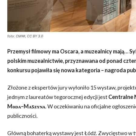
foto: CMWł, CC BY 3.0
Przemysł filmowy ma Oscara, a muzealnicy mają… Syb
polskim muzealnictwie, przyznawana od ponad czterdz
konkursu pojawiła się nowa kategoria – nagroda publ
Złożone z ekspertów jury wyłoniło 15 wystaw, projek
jednym z laureatów tegorocznej edycji jest
Centralne
Mᴏᴅᴀ–Mᴀsᴢʏɴᴀ
. W
oczekiwaniu na oficjalne ogłoszeni
publiczności.
Główną bohaterką wystawy jest Łódź. Zwycięstwo w ty