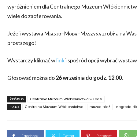
wyróżnieniem dla Centralnego Muzeum Włókiennictwa w
wiele do zaoferowania.
Jeżeli wystawa Mɪᴀsᴛᴏ–Mᴏᴅᴀ–Mᴀsᴢʏɴᴀ zrobiła na Was wr
prostszego!
Wystarczy kliknąć w
link
i spośród opcji wybrać wyst
Głosować można do
26 września do godz. 12:00
.
ŹRÓDŁO
Centralne Muzeum Włókiennictwa w Łodzi
TAGI
Centralne Muzeum Włókiennictwa
muzea Łódź
nagroda dl
Facebook
Twitter
Pinterest