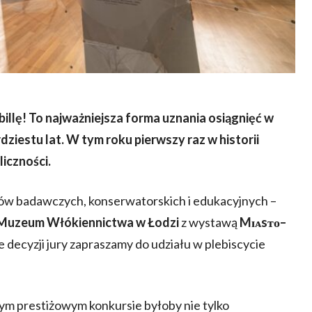
illę! To najważniejsza forma uznania osiągnięć w
iestu lat. W tym roku pierwszy raz w historii
iczności.
tów badawczych, konserwatorskich i edukacyjnych –
 Muzeum Włókiennictwa w Łodzi
z wystawą
Mɪᴀsᴛᴏ–
e decyzji jury zapraszamy do udziału w plebiscycie
m prestiżowym konkursie byłoby nie tylko