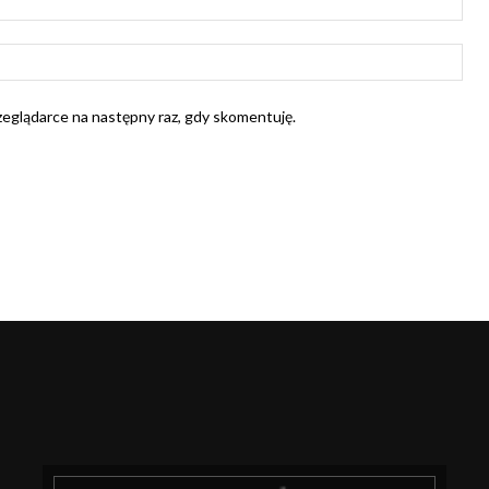
mail
Str
Int
rzeglądarce na następny raz, gdy skomentuję.