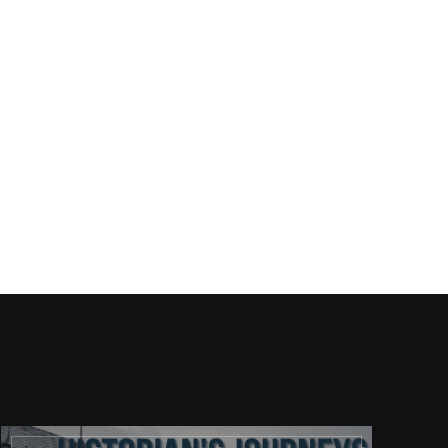
:*
ona
ernetowa: