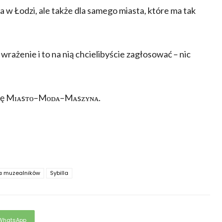
 Łodzi, ale także dla samego miasta, które ma tak
ażenie i to na nią chcielibyście zagłosować – nic
awę Mɪᴀsᴛᴏ–Mᴏᴅᴀ–Mᴀsᴢʏɴᴀ.
a muzealników
Sybilla
WhatsApp