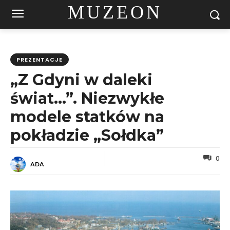
MUZEON
PREZENTACJE
„Z Gdyni w daleki
świat…”. Niezwykłe
modele statków na
pokładzie „Sołdka”
0
ADA