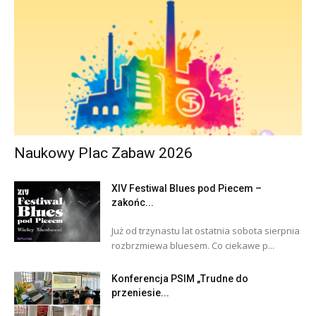
Naukowy Plac Zabaw 2026
XIV Festiwal Blues pod Piecem –
zakońc...
Już od trzynastu lat ostatnia sobota sierpnia
rozbrzmiewa bluesem. Co ciekawe p...
Konferencja PSIM „Trudne do
przeniesie...