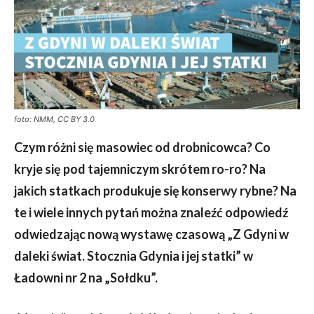
foto: NMM, CC BY 3.0
Czym różni się masowiec od drobnicowca? Co
kryje się pod tajemniczym skrótem ro-ro? Na
jakich statkach produkuje się konserwy rybne? Na
te i wiele innych pytań można znaleźć odpowiedź
odwiedzając nową wystawę czasową „Z Gdyni w
daleki świat. Stocznia Gdynia i jej statki” w
Ładowni nr 2 na „Sołdku”.