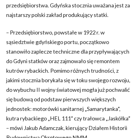
przedsiębiorstwa. Gdyńska stocznia uważana jest za
najstarszy polski zakład produkujący statki.
– Przedsiębiorstwo, powstałe w 1922 r. w
sąsiedztwie gdyńskiego portu, początkowo
stanowiło zaplecze techniczne dla przypływających
do Gdyni statków oraz zajmowało się remontem
kutrów rybackich. Pomimo różnych trudności, z
jakimi stocznia borykała się w toku swojego rozwoju,
do wybuchu II wojny światowej mogła już pochwalić
się budową od podstaw pierwszych większych
jednostek: motorówki sanitarnej „Samarytanka”,
kutra rybackiego „HEL 111” czy trałowca „Jaskółka”
– mówi Jakub Adamczak, kierujący Działem Historii
Budownictwa Okrętowego NMM.