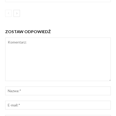
ZOSTAW ODPOWIEDŹ
Komentarz:
Na
E-
mai