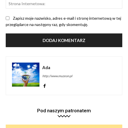
St
Int
Zapisz moje nazwisko, adres e-mail i stronę internetową w tej
przeglądarce na następny raz, gdy skomentuję.
Ada
http://www.muzeon.pl
Pod naszym patronatem