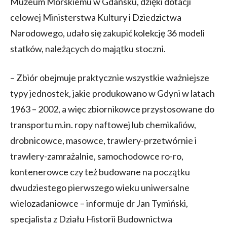
Muzeum Morskiemu w Gdańsku, dzięki dotacji
celowej Ministerstwa Kultury i Dziedzictwa
Narodowego, udało się zakupić kolekcję 36 modeli
statków, należących do majątku stoczni.
– Zbiór obejmuje praktycznie wszystkie ważniejsze
typy jednostek, jakie produkowano w Gdyni w latach
1963 – 2002, a więc zbiornikowce przystosowane do
transportu m.in. ropy naftowej lub chemikaliów,
drobnicowce, masowce, trawlery-przetwórnie i
trawlery-zamrażalnie, samochodowce ro-ro,
kontenerowce czy też budowane na początku
dwudziestego pierwszego wieku uniwersalne
wielozadaniowce – informuje dr Jan Tymiński,
specjalista z Działu Historii Budownictwa