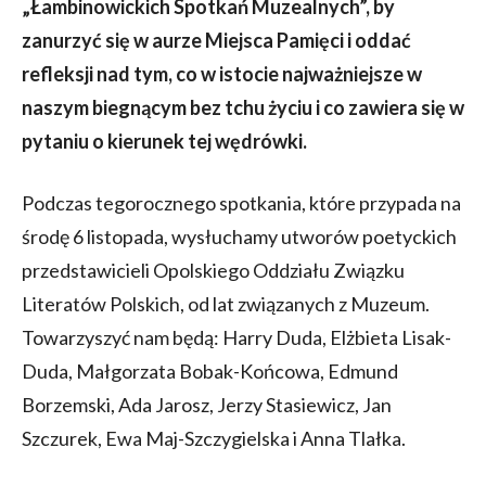
„Łambinowickich Spotkań Muzealnych”, by
zanurzyć się w aurze Miejsca Pamięci i oddać
refleksji nad tym, co w istocie najważniejsze w
naszym biegnącym bez tchu życiu i co zawiera się w
pytaniu o kierunek tej wędrówki.
Podczas tegorocznego spotkania, które przypada na
środę 6 listopada, wysłuchamy utworów poetyckich
przedstawicieli Opolskiego Oddziału Związku
Literatów Polskich, od lat związanych z Muzeum.
Towarzyszyć nam będą: Harry Duda, Elżbieta Lisak-
Duda, Małgorzata Bobak-Końcowa, Edmund
Borzemski, Ada Jarosz, Jerzy Stasiewicz, Jan
Szczurek, Ewa Maj-Szczygielska i Anna Tlałka.