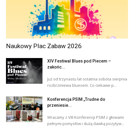
Naukowy Plac Zabaw 2026
XIV Festiwal Blues pod Piecem –
zakońc...
Już od trzynastu lat ostatnia sobota sierpnia
rozbrzmiewa bluesem. Co ciekawe p...
Konferencja PSIM „Trudne do
przeniesie...
Wracamy z VIII Konferencji PSIM z głowami
pełnymi pomysłów i dużą dawką pozytyw...