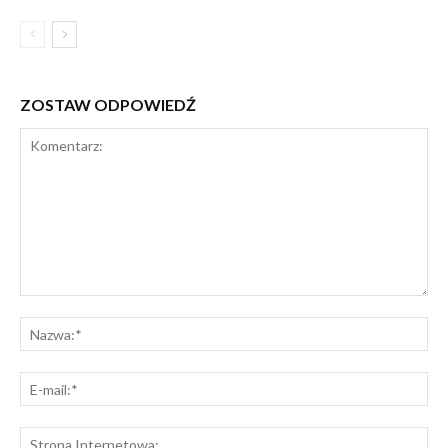
ZOSTAW ODPOWIEDŹ
Komentarz:
Na
E-
mai
St