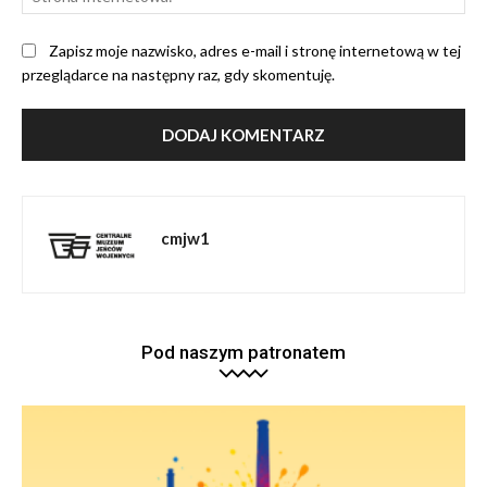
Int
Zapisz moje nazwisko, adres e-mail i stronę internetową w tej
przeglądarce na następny raz, gdy skomentuję.
cmjw1
Pod naszym patronatem