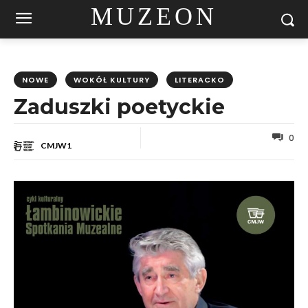
MUZEON
NOWE
WOKÓŁ KULTURY
LITERACKO
Zaduszki poetyckie
0
CMJW1