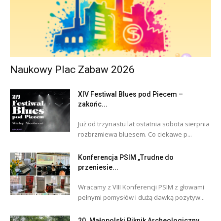
Naukowy Plac Zabaw 2026
XIV Festiwal Blues pod Piecem –
zakońc...
Już od trzynastu lat ostatnia sobota sierpnia
rozbrzmiewa bluesem. Co ciekawe p...
Konferencja PSIM „Trudne do
przeniesie...
Wracamy z VIII Konferencji PSIM z głowami
pełnymi pomysłów i dużą dawką pozytyw...
20. Małopolski Piknik Archeologiczny