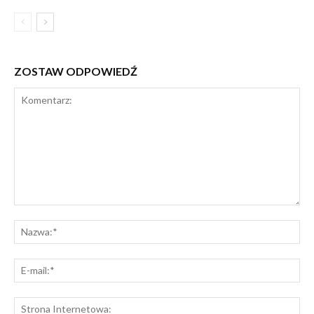
ZOSTAW ODPOWIEDŹ
Komentarz:
Na
E-
mai
St