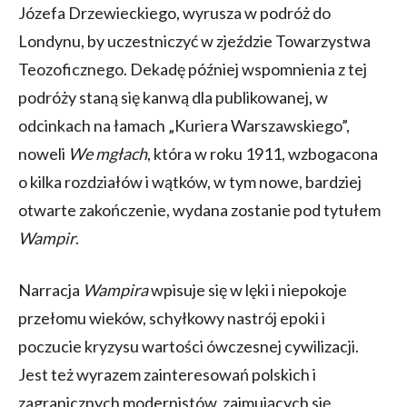
Józefa Drzewieckiego, wyrusza w podróż do
Londynu, by uczestniczyć w zjeździe Towarzystwa
Teozoficznego. Dekadę później wspomnienia z tej
podróży staną się kanwą dla publikowanej, w
odcinkach na łamach „Kuriera Warszawskiego”,
noweli
We mgłach
, która w roku 1911, wzbogacona
o kilka rozdziałów i wątków, w tym nowe, bardziej
otwarte zakończenie, wydana zostanie pod tytułem
Wampir
.
Narracja
Wampira
wpisuje się w lęki i niepokoje
przełomu wieków, schyłkowy nastrój epoki i
poczucie kryzysu wartości ówczesnej cywilizacji.
Jest też wyrazem zainteresowań polskich i
zagranicznych modernistów, zajmujących się