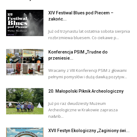
XIV Festiwal Blues pod Piecem –
zakońc...
Już od trzynastu lat ostatnia sobota sierpnia
rozbrzmiewa bluesem. Co ciekawe p...
Konferencja PSIM „Trudne do
przeniesie...
Wracamy z VIII Konferencji PSIM z głowami
pełnymi pomysłów i dużą dawką pozytyw...
20. Małopolski Piknik Archeologiczny
Już po raz dwudziesty Muzeum
Archeologiczne w Krakowie zaprasza
na&nb...
XVII Festyn Ekologiczny „Zaginiony świ...