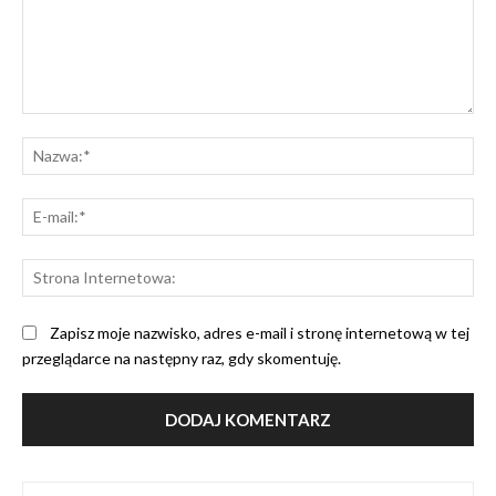
Komentarz:
Na
E-
mai
St
Int
Zapisz moje nazwisko, adres e-mail i stronę internetową w tej
przeglądarce na następny raz, gdy skomentuję.