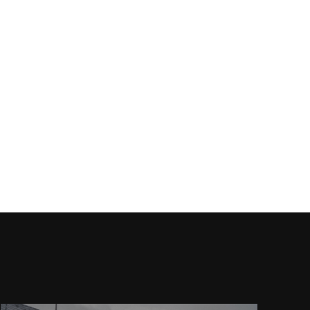
:*
ona
ernetowa: