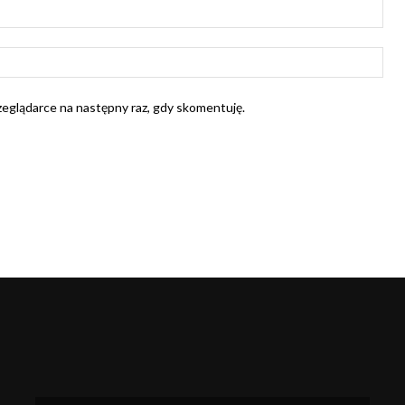
E-
mail
Str
Int
rzeglądarce na następny raz, gdy skomentuję.