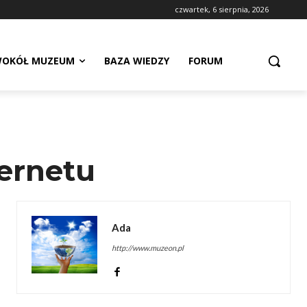
czwartek, 6 sierpnia, 2026
OKÓŁ MUZEUM
BAZA WIEDZY
FORUM
ternetu
Ada
http://www.muzeon.pl