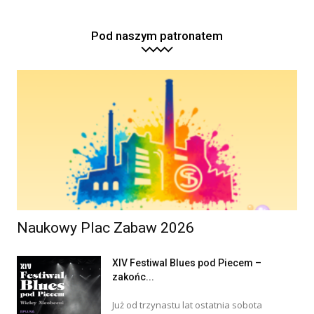
Pod naszym patronatem
Naukowy Plac Zabaw 2026
XIV Festiwal Blues pod Piecem –
zakońc...
Już od trzynastu lat ostatnia sobota