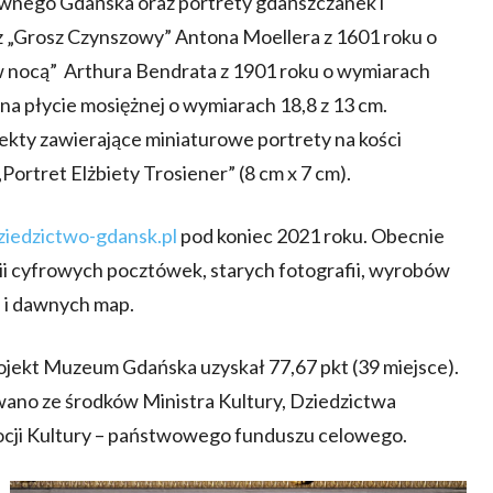
awnego Gdańska oraz portrety gdańszczanek i
z „Grosz Czynszowy” Antona Moellera z 1601 roku o
w nocą” Arthura Bendrata z 1901 roku o wymiarach
 na płycie mosiężnej o wymiarach 18,8 z 13 cm.
iekty zawierające miniaturowe portrety na kości
 „Portret Elżbiety Trosiener” (8 cm x 7 cm).
ziedzictwo-gdansk.pl
pod koniec 2021 roku. Obecnie
i cyfrowych pocztówek, starych fotografii, wyrobów
n i dawnych map.
ojekt Muzeum Gdańska uzyskał 77,67 pkt (39 miejsce).
wano ze środków Ministra Kultury, Dziedzictwa
cji Kultury – państwowego funduszu celowego.