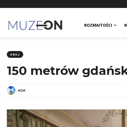
ROZMAITOŚCI
W
KRAJ
150 metrów gdańskie
ADA