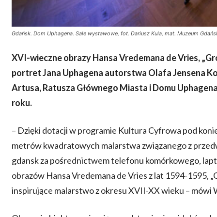
Gdańsk. Dom Uphagena. Sale wystawowe, fot. Dariusz Kula, mat. Muzeum Gdańs
XVI-wieczne obrazy Hansa Vredemana de Vries, „G
portret Jana Uphagena
autorstwa Olafa Jensena K
Artusa, Ratusza Głównego Miasta i Domu Uphagena 
roku.
– Dzięki dotacji w programie Kultura Cyfrowa pod kon
metrów kwadratowych malarstwa związanego z przedw
gdansk za pośrednictwem telefonu komórkowego, laptop
obrazów Hansa Vredemana de Vries z lat 1594-1595, „
inspirujące malarstwo z okresu XVII-XX wieku – mów