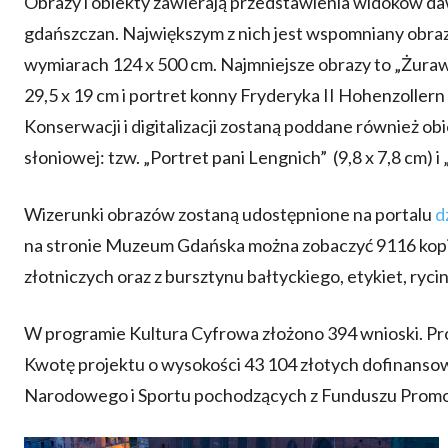
Obrazy i obiekty zawierają przedstawienia widoków d
gdańszczan. Największym z nich jest wspomniany obra
wymiarach 124 x 500 cm. Najmniejsze obrazy to „Żura
29,5 x 19 cm i portret konny Fryderyka II Hohenzollern
Konserwacji i digitalizacji zostaną poddane również ob
słoniowej: tzw. „Portret pani Lengnich” (9,8 x 7,8 cm) i
Wizerunki obrazów zostaną udostępnione na portalu
d
na stronie Muzeum Gdańska można zobaczyć 9116 kopi
złotniczych oraz z bursztynu bałtyckiego, etykiet, ryci
W programie Kultura Cyfrowa złożono 394 wnioski. Pr
Kwotę projektu o wysokości 43 104 złotych dofinanso
Narodowego i Sportu pochodzących z Funduszu Promo