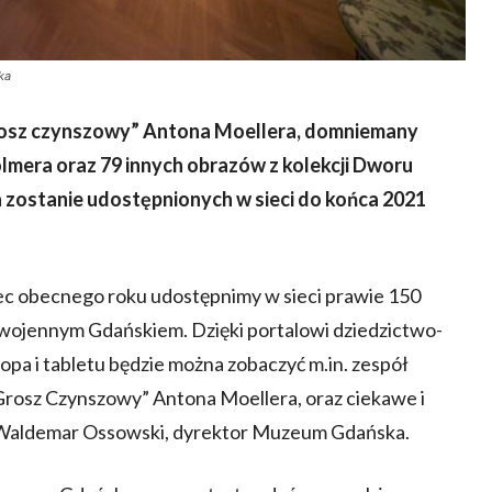
ka
rosz czynszowy” Antona Moellera, domniemany
olmera
oraz 79 innych obrazów z kolekcji Dworu
zostanie udostępnionych w sieci do końca 2021
iec obecnego roku udostępnimy w sieci prawie 150
ojennym Gdańskiem. Dzięki portalowi dziedzictwo-
a i tabletu będzie można zobaczyć m.in. zespół
Grosz Czynszowy” Antona Moellera, oraz ciekawe i
i Waldemar Ossowski, dyrektor Muzeum Gdańska.