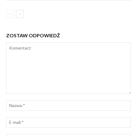
ZOSTAW ODPOWIEDŹ
Komentarz:
Na
E-
mai
St