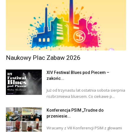
Naukowy Plac Zabaw 2026
XIV Festiwal Blues pod Piecem –
zakońc...
Już od trzynastu lat ostatnia sobota sierpnia
rozbrzmiewa bluesem. Co ciekawe p...
Konferencja PSIM „Trudne do
przeniesie...
Wracamy z VIII Konferencji PSIM z głowami