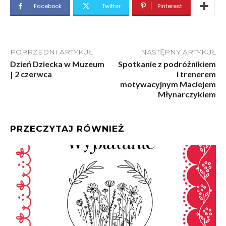
Facebook
Twitter
Pinterest
POPRZEDNI ARTYKUŁ
NASTĘPNY ARTYKUŁ
Dzień Dziecka w Muzeum
Spotkanie z podróżnikiem
| 2 czerwca
i trenerem
motywacyjnym Maciejem
Młynarczykiem
PRZECZYTAJ RÓWNIEŻ