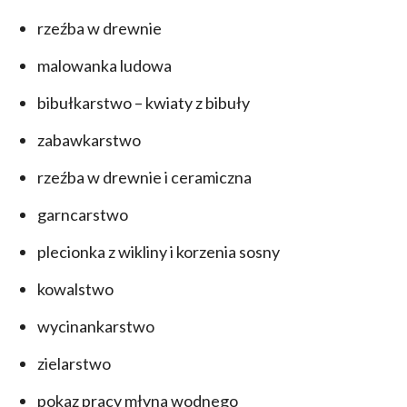
rzeźba w drewnie
malowanka ludowa
bibułkarstwo – kwiaty z bibuły
zabawkarstwo
rzeźba w drewnie i ceramiczna
garncarstwo
plecionka z wikliny i korzenia sosny
kowalstwo
wycinankarstwo
zielarstwo
pokaz pracy młyna wodnego