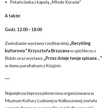
Potańcówka z kapelą „Młode Kurasie”
A także:
Godz. 12.00 – 18.00
Zwiedzanie wystawy rzeźbiarskiej
„Recykling
kulturowy” Krzysztofa Brzuzana
w spichlerzu z
Bidzin oraz wystawy
„Przez dzieje twoje spisane…”
w domu parafialnym z Książnic
***
Największa impreza plenerowa organizowana w
Muzeum Kultury Ludowej w Kolbuszowej została
wsparta finansowo przez Powiat Kolbuszowski i