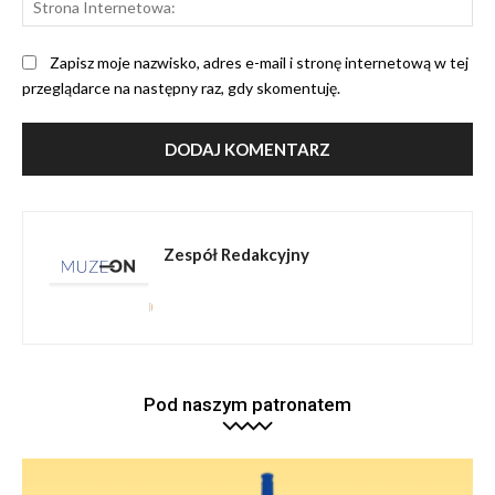
Int
Zapisz moje nazwisko, adres e-mail i stronę internetową w tej
przeglądarce na następny raz, gdy skomentuję.
Zespół Redakcyjny
Pod naszym patronatem