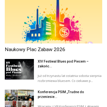
Naukowy Plac Zabaw 2026
XIV Festiwal Blues pod Piecem –
zakońc...
Już od trzynastu lat ostatnia sobota sierpnia
rozbrzmiewa bluesem. Co ciekawe p...
Konferencja PSIM „Trudne do
przeniesie...
Wracamy z VIII Konferencji PSIM z głowami