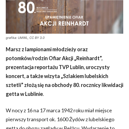
grafika: UMWL, CC BY 3.0
Marsz z lampionami młodzieży oraz
potomków/rodzin Ofiar Akcji „Reinhardt”,
prezentacja reportażu TVP Lublin, uroczysty
koncert, a także wizyta „Szlakiem lubelskich
sztetli” złożą się na obchody 80. rocznicy likwidacji
getta w Lublinie
.
W nocy z 16 na 17 marca 1942 roku miał miejsce
pierwszy transport ok. 1600 Żydów z lubelskiego
getta do obozu zagłady w Bełżcu. Wydarzenie to