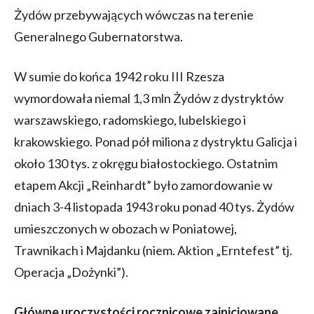
Żydów przebywających wówczas na terenie
Generalnego Gubernatorstwa.
W sumie do końca 1942 roku III Rzesza
wymordowała niemal 1,3 mln Żydów z dystryktów
warszawskiego, radomskiego, lubelskiego i
krakowskiego. Ponad pół miliona z dystryktu Galicja i
około 130 tys. z okręgu białostockiego. Ostatnim
etapem Akcji „Reinhardt” było zamordowanie w
dniach 3-4 listopada 1943 roku ponad 40 tys. Żydów
umieszczonych w obozach w Poniatowej,
Trawnikach i Majdanku (niem. Aktion „Erntefest” tj.
Operacja „Dożynki”).
Główne uroczystości rocznicowe zainicjowane