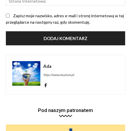
Int
Zapisz moje nazwisko, adres e-mail i stronę internetową w tej
przeglądarce na następny raz, gdy skomentuję.
Ada
http://www.muzeon.pl
Pod naszym patronatem