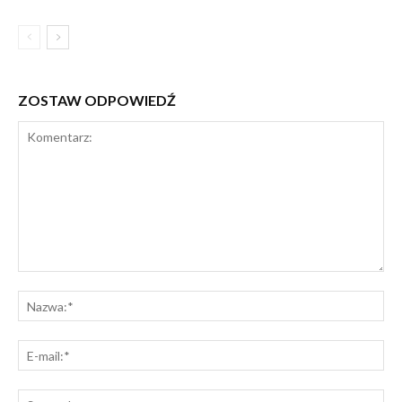
ZOSTAW ODPOWIEDŹ
Komentarz:
Na
E-
mai
St