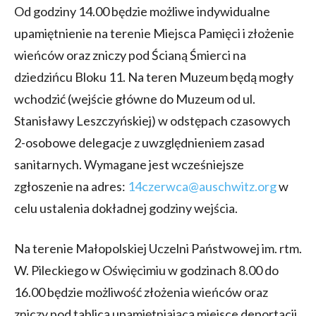
Od godziny 14.00 będzie możliwe indywidualne
upamiętnienie na terenie Miejsca Pamięci i złożenie
wieńców oraz zniczy pod Ścianą Śmierci na
dziedzińcu Bloku 11. Na teren Muzeum będą mogły
wchodzić (wejście główne do Muzeum od ul.
Stanisławy Leszczyńskiej) w odstępach czasowych
2-osobowe delegacje z uwzględnieniem zasad
sanitarnych. Wymagane jest wcześniejsze
zgłoszenie na adres:
14czerwca@auschwitz.org
w
celu ustalenia dokładnej godziny wejścia.
Na terenie Małopolskiej Uczelni Państwowej im. rtm.
W. Pileckiego w Oświęcimiu w godzinach 8.00 do
16.00 będzie możliwość złożenia wieńców oraz
zniczy pod tablicą upamiętniającą miejsce deportacji