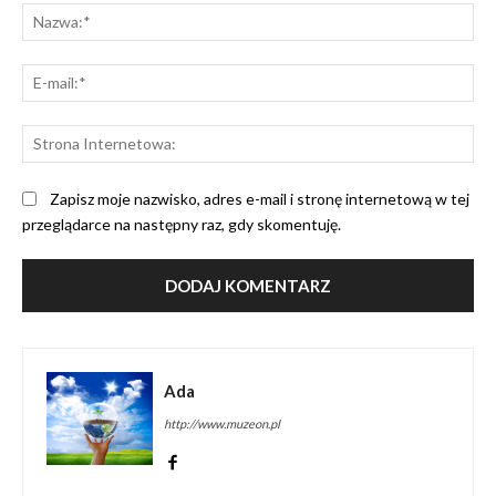
Na
E-
mai
St
Int
Zapisz moje nazwisko, adres e-mail i stronę internetową w tej
przeglądarce na następny raz, gdy skomentuję.
Ada
http://www.muzeon.pl