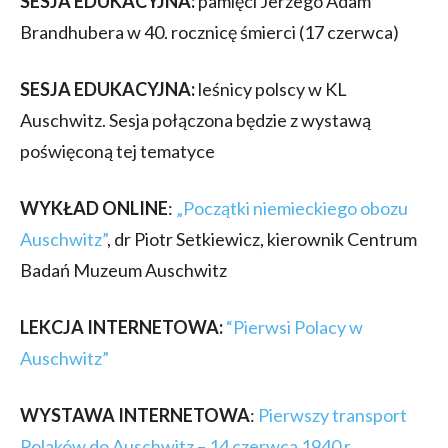
SESJA EDUKACYJNA:
pamięci Jerzego Adam
Brandhubera w 40. rocznicę śmierci (17 czerwca)
SESJA EDUKACYJNA:
leśnicy polscy w KL
Auschwitz. Sesja połączona będzie z wystawą
poświęconą tej tematyce
WYKŁAD ONLINE
:
„Początki niemieckiego obozu
Auschwitz”
, dr Piotr Setkiewicz, kierownik Centrum
Badań Muzeum Auschwitz
LEKCJA INTERNETOWA:
“Pierwsi Polacy w
Auschwitz”
WYSTAWA INTERNETOWA
:
Pierwszy transport
Polaków do Auschwitz – 14 czerwca 1940 r.