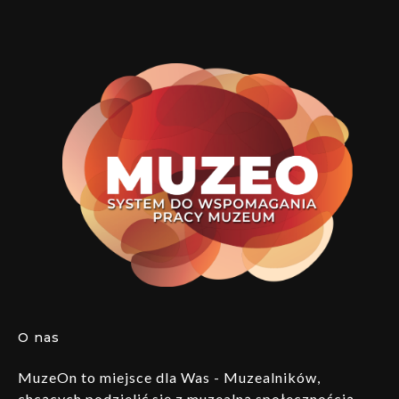
O nas
MuzeOn to miejsce dla Was - Muzealników,
chcących podzielić się z muzealną społecznością