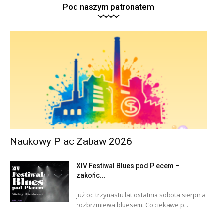
Pod naszym patronatem
Naukowy Plac Zabaw 2026
XIV Festiwal Blues pod Piecem –
zakońc...
Już od trzynastu lat ostatnia sobota sierpnia
rozbrzmiewa bluesem. Co ciekawe p...