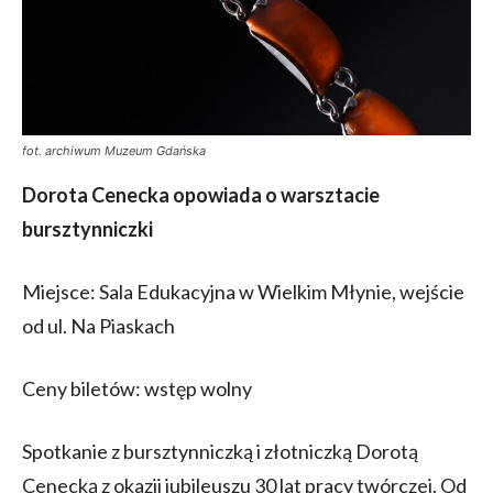
fot. archiwum Muzeum Gdańska
Dorota Cenecka opowiada o warsztacie
bursztynniczki
Miejsce: Sala Edukacyjna w Wielkim Młynie, wejście
od ul. Na Piaskach
Ceny biletów: wstęp wolny
Spotkanie z bursztynniczką i złotniczką Dorotą
Cenecką z okazji jubileuszu 30 lat pracy twórczej. Od