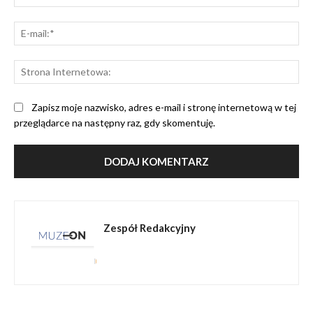
E-
mai
St
Int
Zapisz moje nazwisko, adres e-mail i stronę internetową w tej
przeglądarce na następny raz, gdy skomentuję.
Zespół Redakcyjny