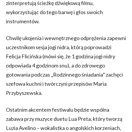
zinterpretują ścieżkę dźwiękową filmu,
wykorzystując do tego barwę i głos swoich
instrumentów.
Chwilę ukojenia i wewnętrznego odprężenia zapewni
uczestnikom sesja jogi nidra, którą poprowadzi
Felicja Flicińska (mówi się, że 1 godzina jogi nidry
odpowiada 4 godzinom snu), a do zdrowego
gotowania podczas „Rodzinnego śniadania” zachęci
szefowa kuchni i twórczyni przepisów Maria
Przybyszewska.
Ostatnim akcentem festiwalu będzie wspólna
zabawa przy muzyce duetu Lua Preta, który tworzą
Luzia Avelino – wokalistka o angolskich korzeniach,