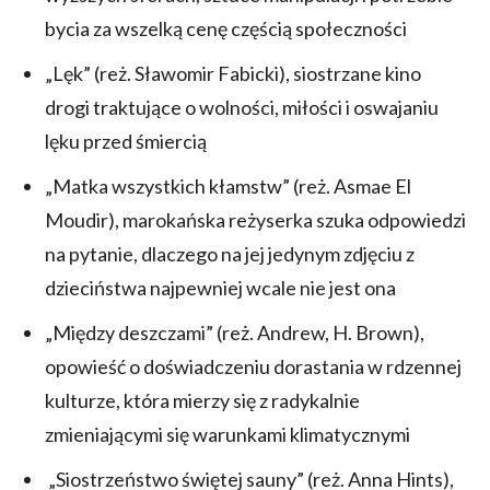
bycia za wszelką cenę częścią społeczności
„Lęk” (reż. Sławomir Fabicki), siostrzane kino
drogi traktujące o wolności, miłości i oswajaniu
lęku przed śmiercią
„Matka wszystkich kłamstw” (reż. Asmae El
Moudir), marokańska reżyserka szuka odpowiedzi
na pytanie, dlaczego na jej jedynym zdjęciu z
dzieciństwa najpewniej wcale nie jest ona
„Między deszczami” (reż. Andrew, H. Brown),
opowieść o doświadczeniu dorastania w rdzennej
kulturze, która mierzy się z radykalnie
zmieniającymi się warunkami klimatycznymi
„Siostrzeństwo świętej sauny” (reż. Anna Hints),