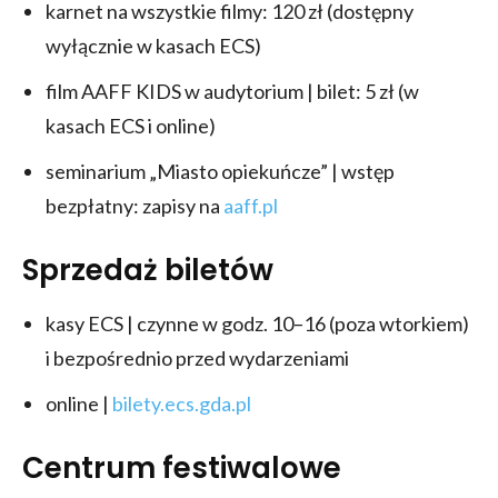
karnet na wszystkie filmy: 120 zł (dostępny
wyłącznie w kasach ECS)
film AAFF KIDS w audytorium | bilet: 5 zł (w
kasach ECS i online)
seminarium „Miasto opiekuńcze” | wstęp
bezpłatny: zapisy na
aaff.pl
Sprzedaż biletów
kasy ECS | czynne w godz. 10–16 (poza wtorkiem)
i bezpośrednio przed wydarzeniami
online |
bilety.ecs.gda.pl
Centrum festiwalowe