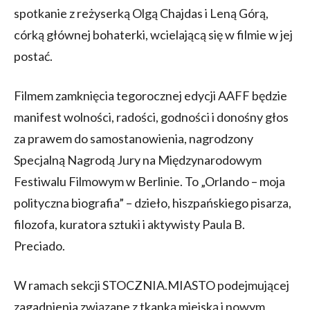
spotkanie z reżyserką Olgą Chajdas i Leną Górą,
córką głównej bohaterki, wcielającą się w filmie w jej
postać.
Filmem zamknięcia tegorocznej edycji AAFF będzie
manifest wolności, radości, godności i donośny głos
za prawem do samostanowienia, nagrodzony
Specjalną Nagrodą Jury na Międzynarodowym
Festiwalu Filmowym w Berlinie. To „Orlando – moja
polityczna biografia” – dzieło, hiszpańskiego pisarza,
filozofa, kuratora sztuki i aktywisty Paula B.
Preciado.
W ramach sekcji STOCZNIA.MIASTO podejmującej
zagadnienia związane z tkanką miejską i nowym