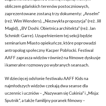
obliczem gdańskich terenów postoczniowych,
zaprezentowane zostaną trzy dokumenty: „Anselm”
(reż. Wim Wenders), „Niezwykła propozycja” (reż. Jill
Magid), „BV Doshi. Obietnica architekta” (reż. Jan
Schmidt-Garre). Uzupełnieniem tej sekcji będzie
seminarium Miasto opiekuńcze, które poprowadzi
antropolog społeczny Kacper Pobłocki. Festiwal
AAFF zaprasza widzów również na filmowe dyskusje
i kameralne rozmowy po wybranych seansach.
W dziecięcej odsłonie festiwalu AAFF Kids na
najmłodszych widzów czekają dwa seanse dla
uczennic i uczniów – „Nazywam się Cukinia” i „Misja:
Sputnik”, a także familijny poranek filmowy –