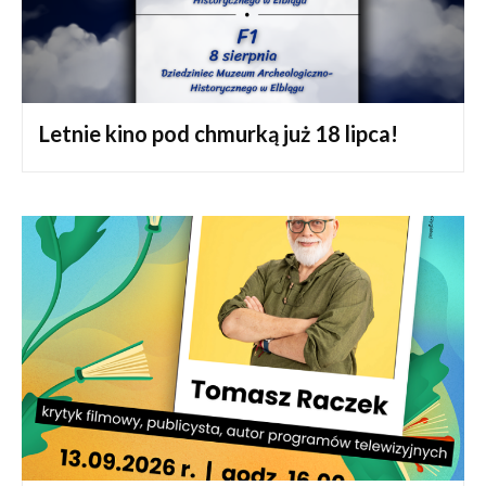
Letnie kino pod chmurką już 18 lipca!