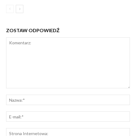
ZOSTAW ODPOWIEDŹ
Komentarz:
Na
E-
mai
St