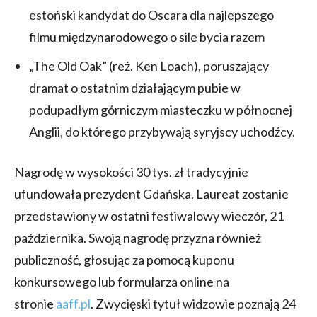
estoński kandydat do Oscara dla najlepszego
filmu międzynarodowego o sile bycia razem
„The Old Oak” (reż. Ken Loach), poruszający
dramat o ostatnim działającym pubie w
podupadłym górniczym miasteczku w północnej
Anglii, do którego przybywają syryjscy uchodźcy.
Nagrodę w wysokości 30 tys. zł tradycyjnie
ufundowała prezydent Gdańska. Laureat zostanie
przedstawiony w ostatni festiwalowy wieczór, 21
października. Swoją nagrodę przyzna również
publiczność, głosując za pomocą kuponu
konkursowego lub formularza online na
stronie
aaff.pl
. Zwycięski tytuł widzowie poznają 24