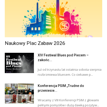
Naukowy Plac Zabaw 2026
XIV Festiwal Blues pod Piecem –
zakońc...
Już od trzynastu lat ostatnia sobota sierpnia
rozbrzmiewa bluesem. Co ciekawe p...
Konferencja PSIM „Trudne do
przeniesie...
Wracamy z VIII Konferencji PSIM z głowami
pełnymi pomysłów i dużą dawką pozytyw...