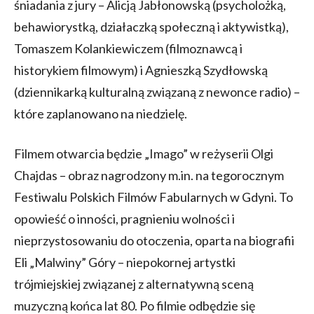
śniadania z jury – Alicją Jabłonowską (psycholożką,
behawiorystką, działaczką społeczną i aktywistką),
Tomaszem Kolankiewiczem (filmoznawcą i
historykiem filmowym) i Agnieszką Szydłowską
(dziennikarką kulturalną związaną z newonce radio) –
które zaplanowano na niedzielę.
Filmem otwarcia będzie „Imago” w reżyserii Olgi
Chajdas – obraz nagrodzony m.in. na tegorocznym
Festiwalu Polskich Filmów Fabularnych w Gdyni. To
opowieść o inności, pragnieniu wolności i
nieprzystosowaniu do otoczenia, oparta na biografii
Eli „Malwiny” Góry – niepokornej artystki
trójmiejskiej związanej z alternatywną sceną
muzyczną końca lat 80. Po filmie odbędzie się