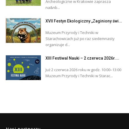
Archeologiczne w Krakowie zaprasza
na&nb...
XVII Festyn Ekologiczny „Zaginiony świ...
Muzeum Przyrody i Techniki w
Starachowicach już po raz siedemnasty
organizuje d...
XIII Festiwal Nauki – 2 czerwca 2026r....
Już 2 czerwca 2026 roku w godz. 10:00–13:00
Muzeum Przyrody i Techniki w Starac...
Nasi partnerzy