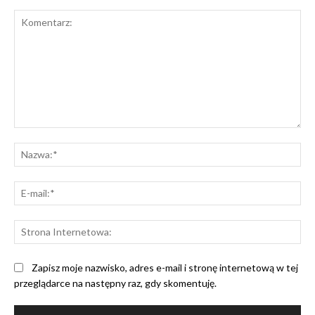
Komentarz:
Na
E-
mai
St
Int
Zapisz moje nazwisko, adres e-mail i stronę internetową w tej
przeglądarce na następny raz, gdy skomentuję.