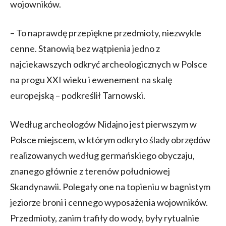
wojowników.
– To naprawdę przepiękne przedmioty, niezwykle
cenne. Stanowią bez wątpienia jedno z
najciekawszych odkryć archeologicznych w Polsce
na progu XXI wieku i ewenement na skalę
europejską – podkreślił Tarnowski.
Według archeologów Nidajno jest pierwszym w
Polsce miejscem, w którym odkryto ślady obrzędów
realizowanych według germańskiego obyczaju,
znanego głównie z terenów południowej
Skandynawii. Polegały one na topieniu w bagnistym
jeziorze broni i cennego wyposażenia wojowników.
Przedmioty, zanim trafiły do wody, były rytualnie