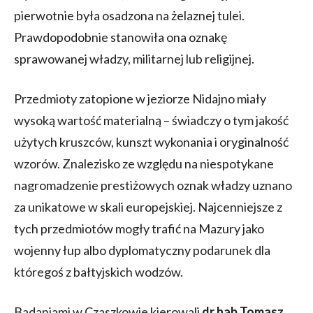
pierwotnie była osadzona na żelaznej tulei.
Prawdopodobnie stanowiła ona oznakę
sprawowanej władzy, militarnej lub religijnej.
Przedmioty zatopione w jeziorze Nidajno miały
wysoką wartość materialną – świadczy o tym jakość
użytych kruszców, kunszt wykonania i oryginalność
wzorów. Znalezisko ze względu na niespotykane
nagromadzenie prestiżowych oznak władzy uznano
za unikatowe w skali europejskiej. Najcenniejsze z
tych przedmiotów mogły trafić na Mazury jako
wojenny łup albo dyplomatyczny podarunek dla
któregoś z bałtyjskich wodzów.
Badaniami w Czaszkowie kierowali
dr hab Tomasz