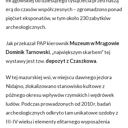
mrągowskiej od dziesiątego tysiąclecia przed naszą
erą do czasów współczesnych – zgromadzono ponad
pięćset eksponatów, w tym około 230 zabytków
archeologicznych.
Jak przekazał PAP kierownik
Muzeum w Mrągowie
Dominik Tarnowski
, „największym skarbem” tej
wystawy jest tzw.
depozyt z Czaszkowa
.
W tej mazurskiej wsi, w miejscu dawnego jeziora
Nidajno, zlokalizowano stanowisko kultowe z
późnego okresu wpływów rzymskich i wędrówek
ludów. Podczas prowadzonych od 2010 r. badań
archeologicznych odkryto tam unikatowe ozdoby z
III-IV wieku i elementy elitarnego wyposażenia