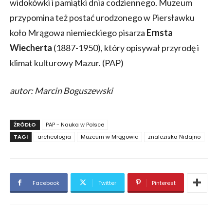
widokówki i pamiątki dnia codziennego. Muzeum
przypomina też postać urodzonego w Piersławku
koło Mrągowa niemieckiego pisarza
Ernsta
Wiecherta
(1887-1950), który opisywał przyrodę i
klimat kulturowy Mazur. (PAP)
autor: Marcin Boguszewski
ŹRÓDŁO
PAP - Nauka w Polsce
TAGI
archeologia
Muzeum w Mrągowie
znaleziska Nidajno
Facebook
Twitter
Pinterest