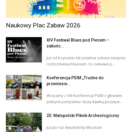
Naukowy Plac Zabaw 2026
XIV Festiwal Blues pod Piecem –
zakońc...
Już od trzynastu lat ostatnia sobota sierpnia
rozbrzmiewa bluesem. Co ciekawe p...
Konferencja PSIM „Trudne do
przeniesie...
Wracamy z VIII Konferencji PSIM z głowami
pełnymi pomysłów i dużą dawką pozytyw...
20. Małopolski Piknik Archeologiczny
Już po raz dwudziesty Muzeum