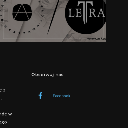
Obserwuj nas
ę z
Facebook
.
omóc w
ego