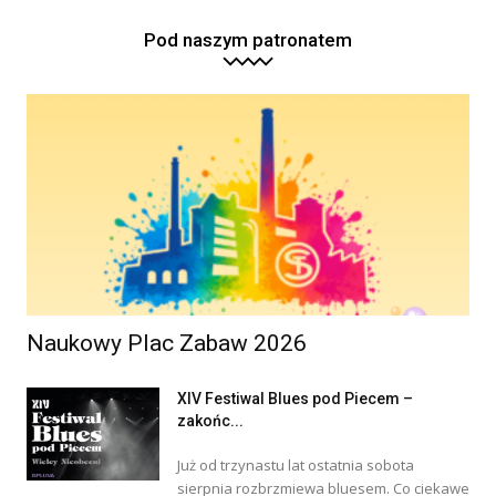
Pod naszym patronatem
Naukowy Plac Zabaw 2026
XIV Festiwal Blues pod Piecem –
zakońc...
Już od trzynastu lat ostatnia sobota
sierpnia rozbrzmiewa bluesem. Co ciekawe