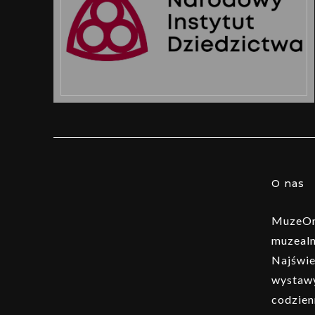
O nas
MuzeOn 
muzealn
Najświe
wystawy
codzien