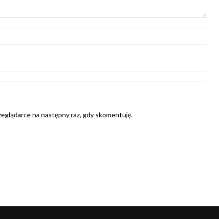
Naz
E-
mail
Str
Int
rzeglądarce na następny raz, gdy skomentuję.