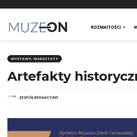
ROZMAITOŚCI
W
WYSTAWY, WARSZTATY
Artefakty historyc
ZESPÓŁ REDAKCYJNY