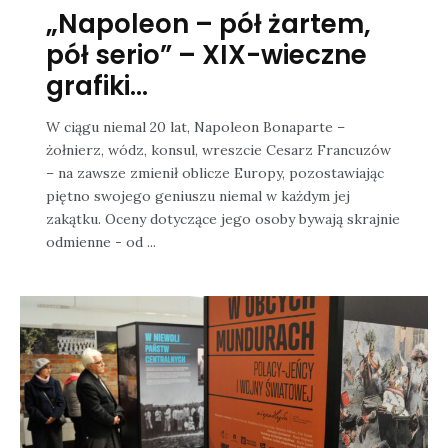
„Napoleon – pół żartem,
pół serio” – XIX-wieczne
grafiki...
W ciągu niemal 20 lat, Napoleon Bonaparte –
żołnierz, wódz, konsul, wreszcie Cesarz Francuzów
– na zawsze zmienił oblicze Europy, pozostawiając
piętno swojego geniuszu niemal w każdym jej
zakątku. Oceny dotyczące jego osoby bywają skrajnie
odmienne - od ...