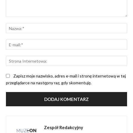
Komentarz:
Na
E-
mai
St
Int
Zapisz moje nazwisko, adres e-mail i stronę internetową w tej
przeglądarce na następny raz, gdy skomentuję.
Zespół Redakcyjny