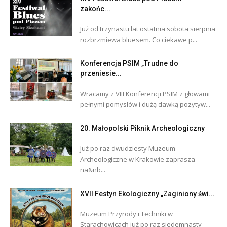
zakońc...
Już od trzynastu lat ostatnia sobota sierpnia
rozbrzmiewa bluesem. Co ciekawe p...
Konferencja PSIM „Trudne do
przeniesie...
Wracamy z VIII Konferencji PSIM z głowami
pełnymi pomysłów i dużą dawką pozytyw...
20. Małopolski Piknik Archeologiczny
Już po raz dwudziesty Muzeum
Archeologiczne w Krakowie zaprasza
na&nb...
XVII Festyn Ekologiczny „Zaginiony świ...
Muzeum Przyrody i Techniki w
Starachowicach już po raz siedemnasty