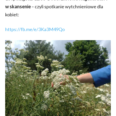
w skansenie
– czyli spotkanie wytchnieniowe dla
kobiet:
https://fb.me/e/3Ka3M49Qo