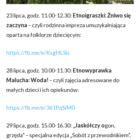
23 lipca, godz. 11.00-12.30:
Etnoigraszki: Żniwo się
zaczyna
– czyli rodzinna impreza umuzykalniająca
oparta na folklorze dziecięcym:
https://fb.me/e/KsgHLSis
28 lipca, godz. 10.00-11.30:
Etnowyprawka
Malucha: Woda!
– czyli zajęcia adresowane do
małych dzieci i ich opiekunów:
https://fb.me/e/361PqSiM0
29 lipca, godz. 15.00-16.30: „
Jaskółczy o
gon,
grzęda” – specjalna edycja „Sobót z przewodnikiem”,