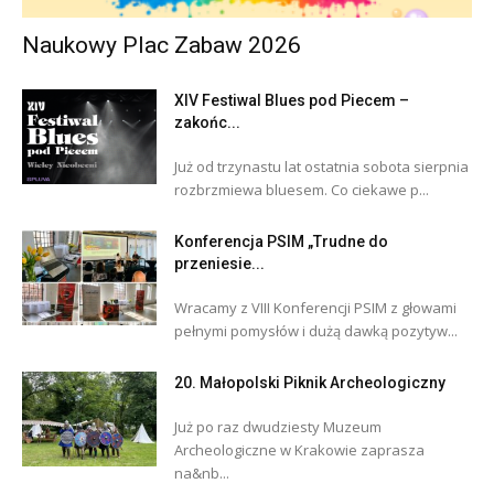
Naukowy Plac Zabaw 2026
XIV Festiwal Blues pod Piecem –
zakońc...
Już od trzynastu lat ostatnia sobota sierpnia
rozbrzmiewa bluesem. Co ciekawe p...
Konferencja PSIM „Trudne do
przeniesie...
Wracamy z VIII Konferencji PSIM z głowami
pełnymi pomysłów i dużą dawką pozytyw...
20. Małopolski Piknik Archeologiczny
Już po raz dwudziesty Muzeum
Archeologiczne w Krakowie zaprasza
na&nb...