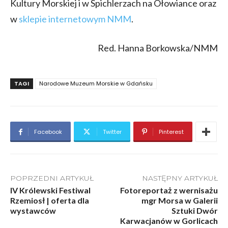
Kultury Morskiej i w Spichlerzach na Ołowiance oraz
w
sklepie internetowym NMM
.
Red. Hanna Borkowska/NMM
TAGI
Narodowe Muzeum Morskie w Gdańsku
Facebook
Twitter
Pinterest
POPRZEDNI ARTYKUŁ
NASTĘPNY ARTYKUŁ
IV Królewski Festiwal
Fotoreportaż z wernisażu
Rzemiosł | oferta dla
mgr Morsa w Galerii
wystawców
Sztuki Dwór
Karwacjanów w Gorlicach