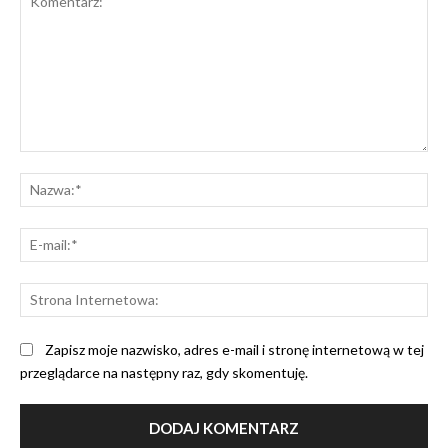
Komentarz:
Na
E-
mai
St
Int
Zapisz moje nazwisko, adres e-mail i stronę internetową w tej
przeglądarce na następny raz, gdy skomentuję.