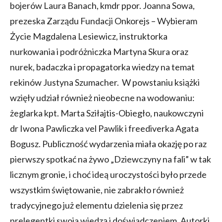
bojerów Laura Banach, kmdr ppor. Joanna Sowa,
prezeska Zarządu Fundacji Onkorejs – Wybieram
Życie Magdalena Lesiewicz, instruktorka
nurkowania i podróżniczka Martyna Skura oraz
nurek, badaczka i propagatorka wiedzy na temat
rekinów Justyna Szumacher. W powstaniu książki
wzięły udział również nieobecne na wodowaniu:
żeglarka kpt. Marta Sziłajtis-Obiegło, naukowczyni
dr Iwona Pawliczka vel Pawlik i freediverka Agata
Bogusz. Publiczność wydarzenia miała okazję po raz
pierwszy spotkać na żywo „Dziewczyny na fali” w tak
licznym gronie, i choć ideą uroczystości było przede
wszystkim świętowanie, nie zabrakło również
tradycyjnego już elementu dzielenia się przez
prelegentki swoja wiedzą i doświadczeniem. Autorki