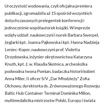
Uroczystość wodowania, czyli oficjalna premiera
publikacji, zgromadziła aż 15 spośród wszystkich
dotychczasowych prelegentek konferencji i
jednocześnie współautorek książki. W imprezie
wzięły udział: naukowczyni i nurek Barbara Swerpel,
żeglarki kpt. Joanna Pajkowska i kpt. Hanna Nadzieja
Leniec-Koper, naukowczyni prof. Violetta
Drozdowska, inżynier okrętownictwa Katarzyna
Knuth, kpt. ż. w. Klaudia Skotnica, archeolożka
podwodna Iwona Pomian, badaczka historii kobiet
Anna Miler, II oficer S/V „Dar Młodzieży” Zofia
Olchowy, dyrektorka ds. Zrównoważonego Rozwoju
Baltic Hub Container Terminal Dominika Milion,
multimedalistka mistrzostw Polski, Europy i świata