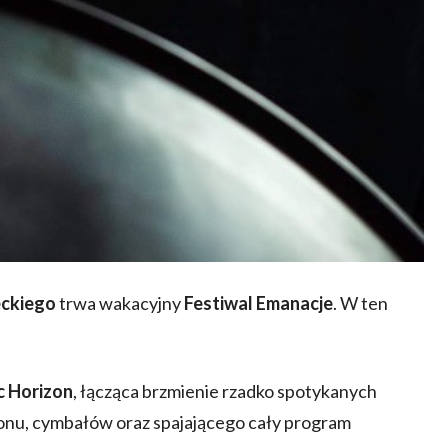
eckiego
trwa wakacyjny
Festiwal Emanacje
. W ten
c Horizon
, łącząca brzmienie rzadko spotykanych
eonu, cymbałów oraz spajającego cały program