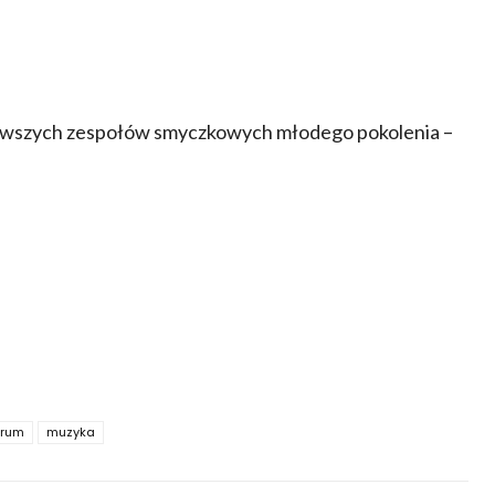
awszych zespołów smyczkowych młodego pokolenia –
drum
muzyka