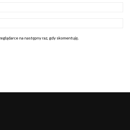
E-
mail
Str
Int
rzeglądarce na następny raz, gdy skomentuję.