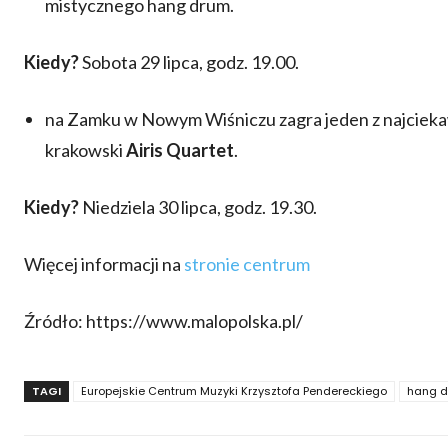
mistycznego hang drum.
Kiedy?
Sobota 29 lipca, godz. 19.00.
na Zamku w Nowym Wiśniczu zagra jeden z najciek
krakowski
Airis Quartet
.
Kiedy?
Niedziela 30 lipca, godz. 19.30.
Więcej informacji na
stronie centrum
Źródło: https://www.malopolska.pl/
TAGI
Europejskie Centrum Muzyki Krzysztofa Pendereckiego
hang 