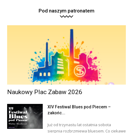
Pod naszym patronatem
Naukowy Plac Zabaw 2026
XIV Festiwal Blues pod Piecem –
zakońc...
Już od trzynastu lat ostatnia sobota
sierpnia rozbrzmiewa bluesem. Co ciekawe