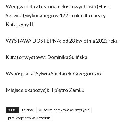
Wedgwooda z festonami łuskowych liści (Husk
Service),wykonanego w 1770 roku dla carycy
Katarzyny II.
WYSTAWA DOSTĘPNA: od 28 kwietnia 2023 roku
Kurator wystawy: Dominika Sulińska
Współpraca: Sylwia Smolarek-Grzegorczyk
Miejsce ekspozycji: II piętro Zamku
TAGI
fajans
Muzeum Zamkowe w Pszczynie
prof. Wojciech W. Kowalski