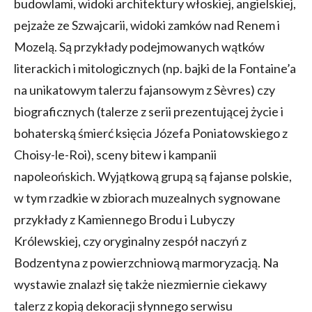
budowlami, widoki architektury włoskiej, angielskiej,
pejzaże ze Szwajcarii, widoki zamków nad Renem i
Mozelą. Są przykłady podejmowanych wątków
literackich i mitologicznych (np. bajki de la Fontaine’a
na unikatowym talerzu fajansowym z Sèvres) czy
biograficznych (talerze z serii prezentującej życie i
bohaterską śmierć księcia Józefa Poniatowskiego z
Choisy-le-Roi), sceny bitew i kampanii
napoleońskich. Wyjątkową grupą są fajanse polskie,
w tym rzadkie w zbiorach muzealnych sygnowane
przykłady z Kamiennego Brodu i Lubyczy
Królewskiej, czy oryginalny zespół naczyń z
Bodzentyna z powierzchniową marmoryzacją. Na
wystawie znalazł się także niezmiernie ciekawy
talerz z kopią dekoracji słynnego serwisu