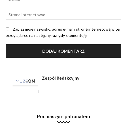
mai
St
Int
Zapisz moje nazwisko, adres e-mail i stronę internetową w tej
przeglądarce na następny raz, gdy skomentuję.
Zespół Redakcyjny
Pod naszym patronatem