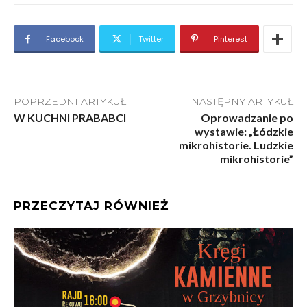
Facebook
Twitter
Pinterest
POPRZEDNI ARTYKUŁ
NASTĘPNY ARTYKUŁ
W KUCHNI PRABABCI
Oprowadzanie po
wystawie: „Łódzkie
mikrohistorie. Ludzkie
mikrohistorie”
PRZECZYTAJ RÓWNIEŻ