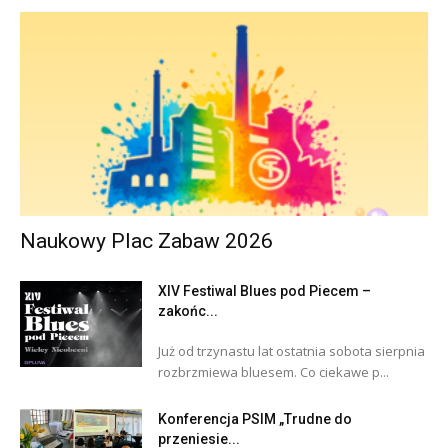
Naukowy Plac Zabaw 2026
XIV Festiwal Blues pod Piecem –
zakońc...
Już od trzynastu lat ostatnia sobota sierpnia
rozbrzmiewa bluesem. Co ciekawe p...
Konferencja PSIM „Trudne do
przeniesie...