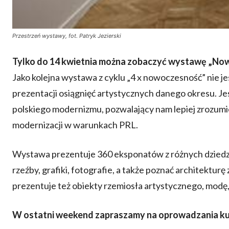
Przestrzeń wystawy, fot. Patryk Jezierski
Tylko do 14 kwietnia można zobaczyć wystawę „No
Jako kolejna wystawa z cyklu „4 x nowoczesność” nie j
prezentacji osiągnięć artystycznych danego okresu. Jest
polskiego modernizmu, pozwalający nam lepiej zrozumie
modernizacji w warunkach PRL.
Wystawa prezentuje 360 eksponatów z różnych dziedzin 
rzeźby, grafiki, fotografie, a także poznać architektur
prezentuje też obiekty rzemiosła artystycznego, modę, 
W ostatni weekend zapraszamy na oprowadzania kur