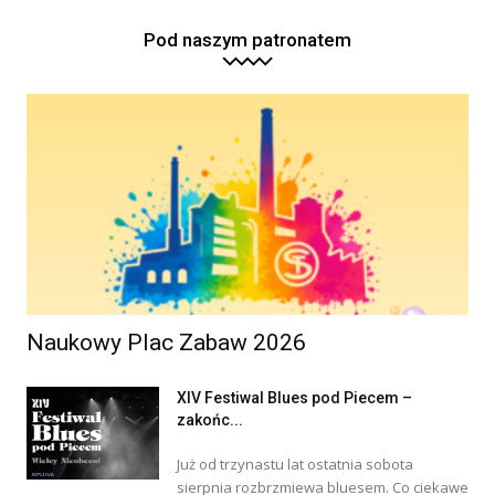
Pod naszym patronatem
Naukowy Plac Zabaw 2026
XIV Festiwal Blues pod Piecem –
zakońc...
Już od trzynastu lat ostatnia sobota
sierpnia rozbrzmiewa bluesem. Co ciekawe