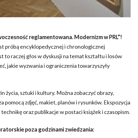
woczesność reglamentowana. Modernizm w PRL”!
est próbą encyklopedycznej i chronologicznej
 to raczej głos w dyskusji na temat kształtu i losów
ć, jakie wyzwania i ograniczenia towarzyszyły
życia, sztuki i kultury. Można zobaczyć obrazy,
ę za pomocą zdjęć, makiet, planów i rysunków. Ekspozycja
technikę oraz publikacje w postaci książek i czasopism.
atorskie poza godzinami zwiedzania: