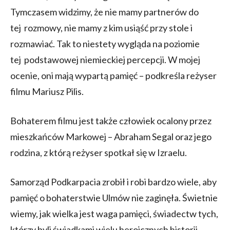
Tymczasem widzimy, że nie mamy partnerów do
tej rozmowy, nie mamy z kim usiąść przy stole i
rozmawiać. Tak to niestety wygląda na poziomie
tej podstawowej niemieckiej percepcji. W mojej
ocenie, oni mają wypartą pamięć – podkreśla reżyser
filmu Mariusz Pilis.
Bohaterem filmu jest także człowiek ocalony przez
mieszkańców Markowej – Abraham Segal oraz jego
rodzina, z którą reżyser spotkał się w Izraelu.
Samorząd Podkarpacia zrobił i robi bardzo wiele, aby
pamięć o bohaterstwie Ulmów nie zaginęła. Świetnie
wiemy, jak wielka jest waga pamięci, świadectw tych,
którzy byli świadkami wielu heroicznych historii.