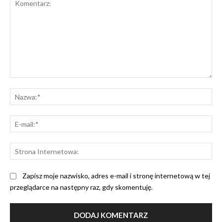
Komentarz:
Na
E-
mai
St
Int
Zapisz moje nazwisko, adres e-mail i stronę internetową w tej
przeglądarce na następny raz, gdy skomentuję.