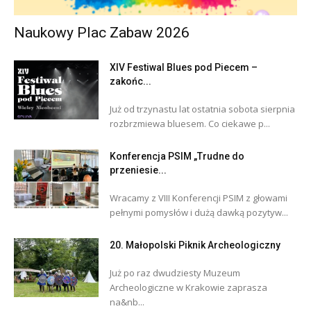
Naukowy Plac Zabaw 2026
XIV Festiwal Blues pod Piecem –
zakońc...
Już od trzynastu lat ostatnia sobota sierpnia
rozbrzmiewa bluesem. Co ciekawe p...
Konferencja PSIM „Trudne do
przeniesie...
Wracamy z VIII Konferencji PSIM z głowami
pełnymi pomysłów i dużą dawką pozytyw...
20. Małopolski Piknik Archeologiczny
Już po raz dwudziesty Muzeum
Archeologiczne w Krakowie zaprasza
na&nb...