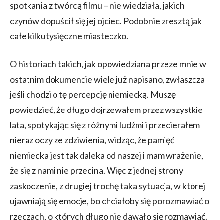
spotkania z twórcą filmu – nie wiedziała, jakich
czynów dopuścił się jej ojciec. Podobnie zresztą jak
całe kilkutysięczne miasteczko.
O historiach takich, jak opowiedziana przeze mnie w
ostatnim dokumencie wiele już napisano, zwłaszcza
jeśli chodzi o tę percepcję niemiecką. Muszę
powiedzieć, że długo dojrzewałem przez wszystkie
lata, spotykając się z różnymi ludźmi i przecierałem
nieraz oczy ze zdziwienia, widząc, że pamięć
niemiecka jest tak daleka od naszej i mam wrażenie,
że się z nami nie przecina. Więc z jednej strony
zaskoczenie, z drugiej trochę taka sytuacja, w której
ujawniają się emocje, bo chciałoby się porozmawiać o
rzeczach, o których długo nie dawało się rozmawiać.