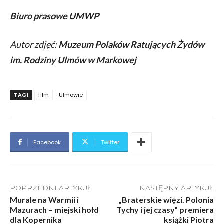
Biuro prasowe UMWP
Autor zdjęć:
Muzeum Polaków Ratujących Żydów
im. Rodziny Ulmów w Markowej
TAGI
film
Ulmowie
Facebook
Twitter
POPRZEDNI ARTYKUŁ
NASTĘPNY ARTYKUŁ
Murale na Warmii i
„Braterskie więzi. Polonia
Mazurach – miejski hołd
Tychy i jej czasy” premiera
dla Kopernika
książki Piotra