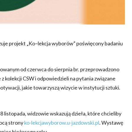
zuje projekt „Ko–lekcja wyborów” poświęcony badaniu
lizowanym od czerwca do sierpnia br. przeprowadzono
z kolekcji CSW i odpowiedzieli na pytania związane
otywacji, jakie towarzyszą wizycie w instytucji sztuki.
8 listopada, widzowie wskazują dzieła, które chcieliby
ocą strony
ko-lekcjawyborow.u-jazdowski.pl
. Wystawę
niec bieżącego roku.