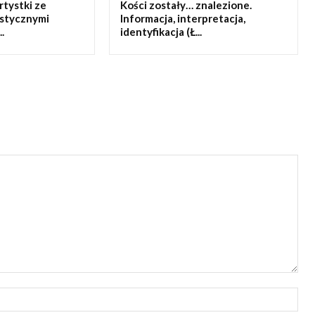
artystki ze
Kości zostały… znalezione.
ystycznymi
Informacja, interpretacja,
.
identyfikacja (Ł...
Naz