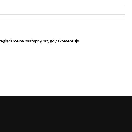
E-
mail
Str
Int
rzeglądarce na następny raz, gdy skomentuję.