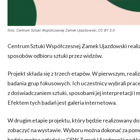
foto: Centrum Sztuki Współczesnej Zamek Ujazdowski, CC BY 3.0
Centrum Sztuki Współczesnej Zamek Ujazdowski reali
sposobów odbioru sztuki przez widzów.
Projekt składa się z trzech etapów. W pierwszym, rea
badania grup fokusowych. Ich uczestnicy wybrali prace 
z doświadczaniem sztuki, sposobami jej interpretacji i m
Efektem tych badań jest galeria internetowa.
W drugim etapie projektu, który będzie realizowany do 
zobaczyć na wystawie. Wyboru można dokonać za pom
będzie można oglądać w CSW Zamek Ujazdowski pod ko