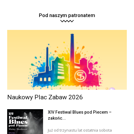
Pod naszym patronatem
Naukowy Plac Zabaw 2026
XIV Festiwal Blues pod Piecem –
zakońc...
Już od trzynastu lat ostatnia sobota