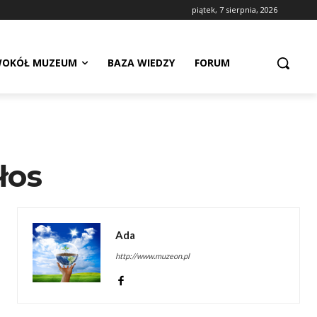
piątek, 7 sierpnia, 2026
OKÓŁ MUZEUM
BAZA WIEDZY
FORUM
łos
Ada
http://www.muzeon.pl