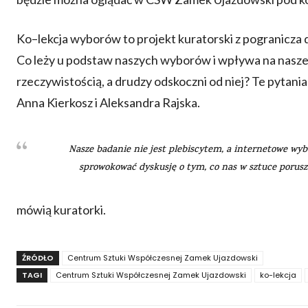
Ko–lekcja wyborów to projekt kuratorski z pogranicza d
Co leży u podstaw naszych wyborów i wpływa na nasze d
rzeczywistością, a drudzy odskoczni od niej? Te pytania
Anna Kierkosz i Aleksandra Rajska.
Nasze badanie nie jest plebiscytem, a internetowe wy
sprowokować dyskusję o tym, co nas w sztuce porusza
mówią kuratorki.
ŹRÓDŁO
Centrum Sztuki Współczesnej Zamek Ujazdowski
TAGI
Centrum Sztuki Współczesnej Zamek Ujazdowski
ko-lekcja