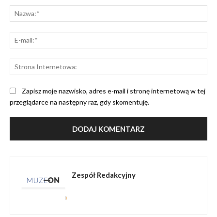
Na
E-
mai
St
Int
Zapisz moje nazwisko, adres e-mail i stronę internetową w tej
przeglądarce na następny raz, gdy skomentuję.
Zespół Redakcyjny