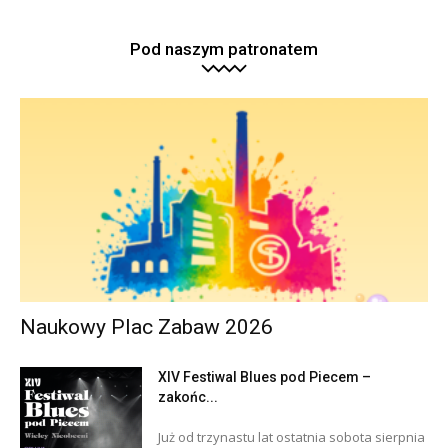
Pod naszym patronatem
Naukowy Plac Zabaw 2026
XIV Festiwal Blues pod Piecem –
zakońc...
Już od trzynastu lat ostatnia sobota sierpnia