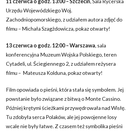
11 czerwca o godz. 13:00 – Szczecin
, Sala Rycerska
Urzędu Wojewódzkiego Woj.
Zachodniopomorskiego, z udziałem autora zdjęć do
filmu – Michała Szagżdowicza, pokaz otwarty!
13 czerwca o godz. 12:00 – Warszawa
, sala
konferencyjna Muzeum Wojska Polskiego, teren
Cytadeli, ul. Ściegiennego 2, z udziałem reżysera
filmu – Mateusza Kolduna, pokaz otwarty!
Film opowiada o pieśni, która stała się symbolem. Jej
powstanie było związane z bitwą o Monte Cassino.
Później krętymi ścieżkami przywędrowała nad Wisłę.
Tu zdobyła serca Polaków, ale jej powojenne losy
wcale nie były łatwe. Z czasem też symbolika pieśni