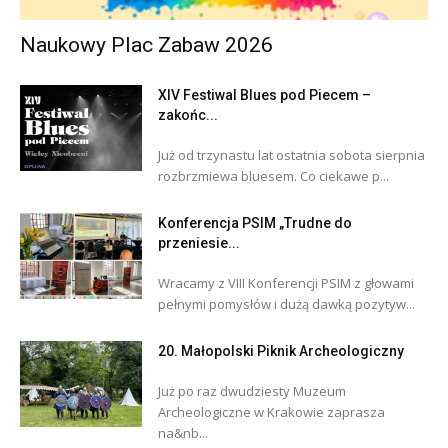
Naukowy Plac Zabaw 2026
XIV Festiwal Blues pod Piecem –
zakońc...
Już od trzynastu lat ostatnia sobota sierpnia
rozbrzmiewa bluesem. Co ciekawe p...
Konferencja PSIM „Trudne do
przeniesie...
Wracamy z VIII Konferencji PSIM z głowami
pełnymi pomysłów i dużą dawką pozytyw...
20. Małopolski Piknik Archeologiczny
Już po raz dwudziesty Muzeum
Archeologiczne w Krakowie zaprasza
na&nb...