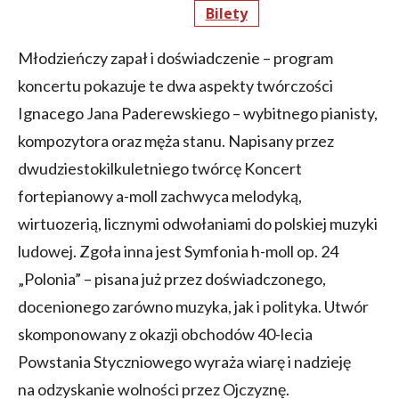
Bilety
Młodzieńczy zapał i doświadczenie – program
koncertu pokazuje te dwa aspekty twórczości
Ignacego Jana Paderewskiego – wybitnego pianisty,
kompozytora oraz męża stanu. Napisany przez
dwudziestokilkuletniego twórcę Koncert
fortepianowy a-moll zachwyca melodyką,
wirtuozerią, licznymi odwołaniami do polskiej muzyki
ludowej. Zgoła inna jest Symfonia h-moll op. 24
„Polonia” – pisana już przez doświadczonego,
docenionego zarówno muzyka, jak i polityka. Utwór
skomponowany z okazji obchodów 40-lecia
Powstania Styczniowego wyraża wiarę i nadzieję
na odzyskanie wolności przez Ojczyznę.