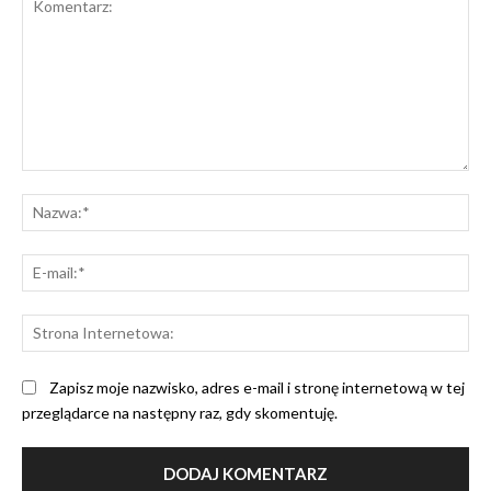
Komentarz:
Na
E-
mai
St
Int
Zapisz moje nazwisko, adres e-mail i stronę internetową w tej
przeglądarce na następny raz, gdy skomentuję.