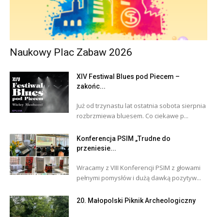
Naukowy Plac Zabaw 2026
XIV Festiwal Blues pod Piecem –
zakońc...
Już od trzynastu lat ostatnia sobota sierpnia
rozbrzmiewa bluesem. Co ciekawe p...
Konferencja PSIM „Trudne do
przeniesie...
Wracamy z VIII Konferencji PSIM z głowami
pełnymi pomysłów i dużą dawką pozytyw...
20. Małopolski Piknik Archeologiczny