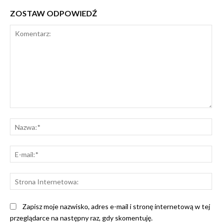
ZOSTAW ODPOWIEDŹ
Komentarz:
Na
E-
mai
St
Int
Zapisz moje nazwisko, adres e-mail i stronę internetową w tej
przeglądarce na następny raz, gdy skomentuję.