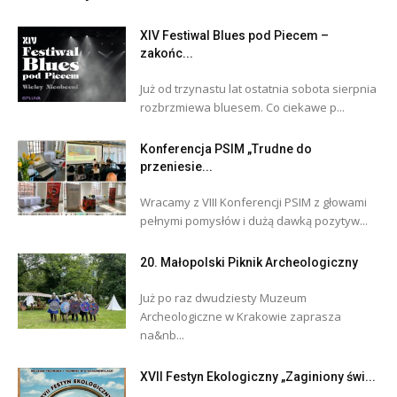
XIV Festiwal Blues pod Piecem –
zakońc...
Już od trzynastu lat ostatnia sobota sierpnia
rozbrzmiewa bluesem. Co ciekawe p...
Konferencja PSIM „Trudne do
przeniesie...
Wracamy z VIII Konferencji PSIM z głowami
pełnymi pomysłów i dużą dawką pozytyw...
20. Małopolski Piknik Archeologiczny
Już po raz dwudziesty Muzeum
Archeologiczne w Krakowie zaprasza
na&nb...
XVII Festyn Ekologiczny „Zaginiony świ...