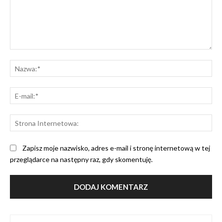
Komentarz:
Na
E-
mai
St
Int
Zapisz moje nazwisko, adres e-mail i stronę internetową w tej
przeglądarce na następny raz, gdy skomentuję.