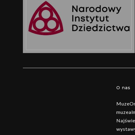
O nas
MuzeOn 
muzealn
Najświe
wystawy