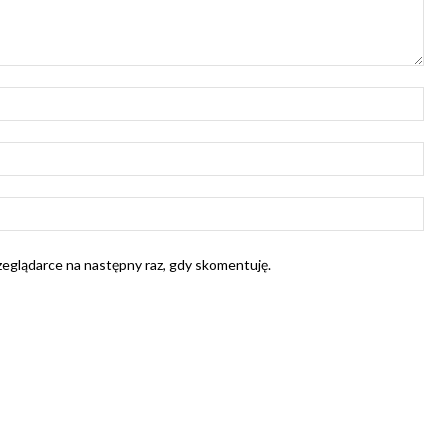
Naz
E-
mail
Str
Int
rzeglądarce na następny raz, gdy skomentuję.